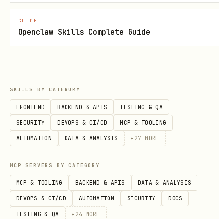
   │   received ──→ research ──→ analysis ──→ pla
   │      ↑                                      
GUIDE
Openclaw Skills Complete Guide
   │      │                                 await
   │      │                                      
   │      │                    (timeout 6 min)   
   │      │                    ↓                 
SKILLS BY CATEGORY
   │      └──────── completed ←─ execution ←── au
FRONTEND
BACKEND & APIS
TESTING & QA
   │                              ↓              
SECURITY
DEVOPS & CI/CD
MCP & TOOLING
   │                          monitoring         
AUTOMATION
DATA & ANALYSIS
+
27
MORE
   │                                             
MCP SERVERS BY CATEGORY
MCP & TOOLING
BACKEND & APIS
DATA & ANALYSIS
Stări Task:
DEVOPS & CI/CD
AUTOMATION
SECURITY
DOCS
TESTING & QA
+
24
MORE