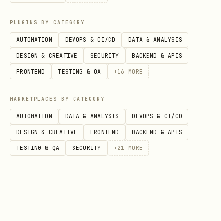
Stare
Progre
Descriere
s
PLUGINS BY CATEGORY
AUTOMATION
DEVOPS & CI/CD
DATA & ANALYSIS
0%
Task primit, aște
received
DESIGN & CREATIVE
SECURITY
BACKEND & APIS
procesare
FRONTEND
TESTING & QA
+
16
MORE
10%
Cercetare informa
research
MARKETPLACES BY CATEGORY
25%
Analiză complexit
AUTOMATION
DATA & ANALYSIS
DEVOPS & CI/CD
analysis
dependențe
DESIGN & CREATIVE
FRONTEND
BACKEND & APIS
TESTING & QA
SECURITY
+
21
MORE
40%
Generare pași exe
planning
50%
Așteaptă OK de la
awaiting_approv
al