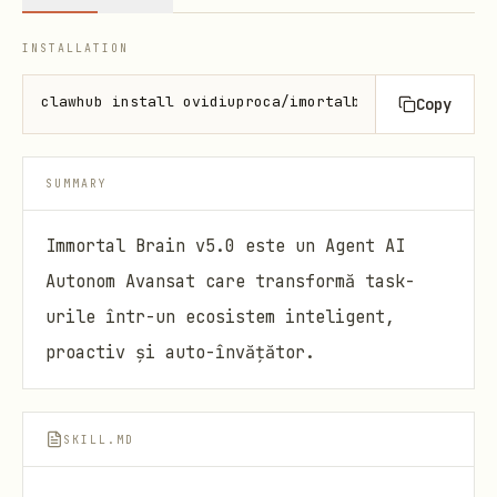
INSTALLATION
clawhub install ovidiuproca/imortalbrain
Copy
SUMMARY
Immortal Brain v5.0 este un Agent AI
Autonom Avansat care transformă task-
urile într-un ecosistem inteligent,
proactiv și auto-învățător.
SKILL.MD