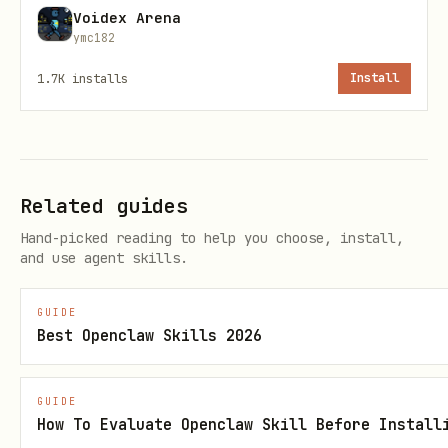
└────────────────────────────────────────────────
Voidex Arena
ymc182
                            ↓

        ┌───────────────────┼───────────────────┐
1.7K
installs
Install
        ↓                   ↓                   ↓
   ┌─────────┐        ┌─────────┐        ┌───────
   │ Procesează│        │ Graf    │        │ Crea
Related guides
   │ Task-uri │        │ Conexiuni│        │ Suge
   │ Active   │        │         │        │      
Hand-picked reading to help you choose, install,
and use agent skills.
   └────┬────┘        └─────────┘        └───────
        ↓

GUIDE
   ┌─────────────────────────────────────────────
Best Openclaw Skills 2026
   │              WORKFLOW STATE MACHINE         
   ├─────────────────────────────────────────────
GUIDE
How To Evaluate Openclaw Skill Before Install
   │                                             