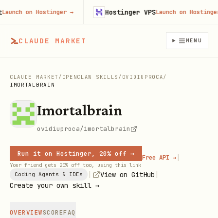
Hostinger VPS
unch on Hostinger
→
Launch on Hostinger
→
CLAUDE MARKET
MENU
CLAUDE MARKET
/
OPENCLAW SKILLS
/
OVIDIUPROCA
/
IMORTALBRAIN
Imortalbrain
ovidiuproca/imortalbrain
Run it on Hostinger, 20% off →
|
Free API →
Your friend gets 20% off too, using this link
|
|
View on GitHub
Coding Agents & IDEs
Create your own skill →
OVERVIEW
SCORE
FAQ