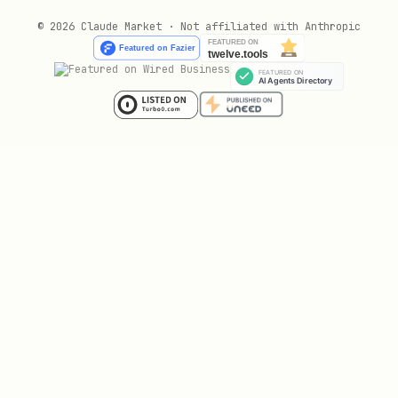
🚀 Comenzi
© 2026 Claude Market · Not affiliated with Anthropic
heartbeat
1.
- Bătăia Inimii (Principală)
bash
Rulează la fiecare 2 minute
și:
Procesează toate task-urile active
prin workflow
Citește task-uri noi din
memory/
Reconstruiește graf conexiuni
Generează raport progres procentual