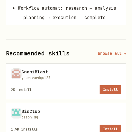
Workflow automat: research → analysis
→ planning → execution → complete
Auto-aprobat după 6 minute fără
răspuns
📊
Inteligență Proactivă
:
Recommended skills
Browse all →
Conexiuni automate între task-uri
GnamiBlast
similare
gabrivardqc123
Sugestii îmbunătățiri din experiențe
2K
installs
Install
trecute
Combinări creative de tag-uri pentru
BidClub
idei noi
jasonfdg
Profil utilizator care învață din
1.9K
installs
Install