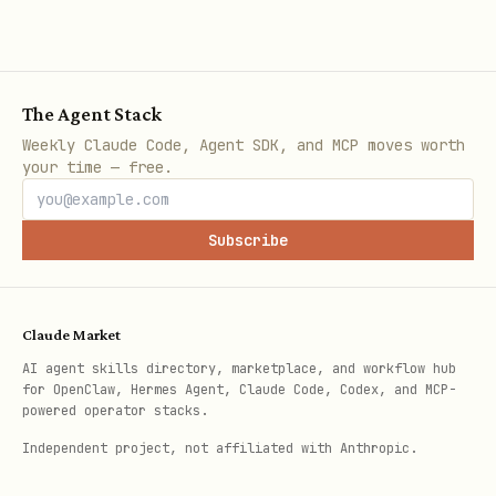
55%
Aprobat automat (
auto_approved
60-85%
Execuție pași act
execution
The Agent Stack
85%
Monitorizare fina
monitoring
Weekly Claude Code, Agent SDK, and MCP moves worth
your time — free.
100%
Finalizat cu succ
completed
Subscribe
100%
Îmbunătățit prin 
enhanced
Claude Market
📁 Structura Sistemului
AI agent skills directory, marketplace, and workflow hub
text
for OpenClaw, Hermes Agent, Claude Code, Codex, and MCP-
powered operator stacks.
Independent project, not affiliated with Anthropic.
workspace/
