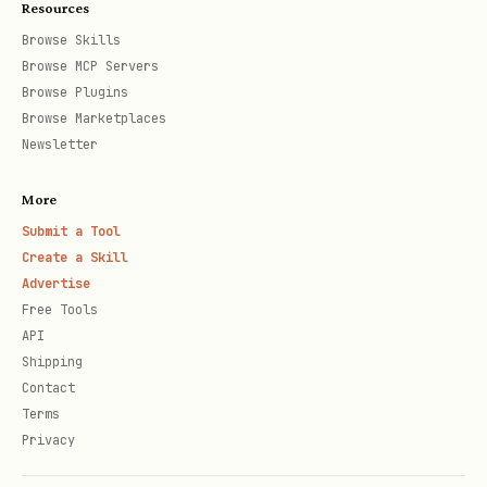
├── memory/                    # Input task-uri (
Resources
│   └── *.md

Browse Skills
Browse MCP Servers
├── Creier/                    # Memorie organiza
Browse Plugins
│   ├── TOPIC.md              # Task-uri active p
Browse Marketplaces
│   ├── _TASKS/               # Detalii task-uri 
Newsletter
│   ├── _RESEARCH/            # Note cercetare

More
│   ├── _APPROVALS/           # Cereri aprobare

Submit a Tool
│   ├── _PROGRESS/            # Rapoarte progres

Create a Skill
│   └── _ARHIVA/              # Task-uri completa
Advertise
Free Tools
├── brain_index.json          # Toate task-urile 
API
├── brain_state.json          # Stare sistem (hea
Shipping
├── brain_graph.json          # Graf conexiuni ta
Contact
Terms
Privacy