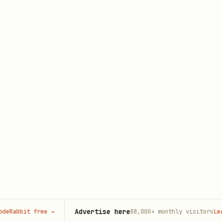
Delete a wiki node, polling the 
+node-
task when needed
delete
Add a member to a wiki space
+member-
add
Remove a member from a wiki spac
+member-
remove
List members of a wiki space (su
+member-
pagination)
list
成员添加流程
调用
前，先把自
lark-cli wiki +member-add
Advertise here
abbit free
→
88,000+
monthly visitors
Learn 