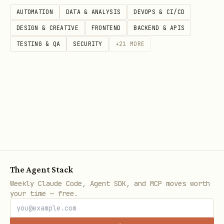
继续尝试
；直接提
wiki +member-add --as bot
AUTOMATION
DATA & ANALYSIS
DEVOPS & CI/CD
示必须改成
，或明确告知当前要求无
--as user
DESIGN & CREATIVE
FRONTEND
BACKEND & APIS
法完成。
TESTING & QA
SECURITY
+
21
MORE
用户说“用户 / 群 / 应用 + 添加成员”：先解析
对应 ID，再执行
。
wiki +member-add
用户说“查看 / 列出空间成员”：用
wiki
；该 shortcut 默认只取一页，多
+member-list
成员场景显式加
。
--page-all
用户说“移除 / 删除空间成员”：用
wiki
，必须传齐原始授予时的
+member-remove
--
The Agent Stack
和
（不知道就先
member-type
--member-role
Weekly Claude Code, Agent SDK, and MCP moves worth
your time — free.
查一下）。
wiki +member-list