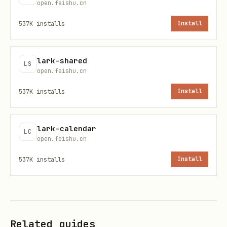
open.feishu.cn
cli wiki spaces get_node --params
537K
installs
Install
获取
'{"token":"<wiki_token>"}'
，后续成员接口统一使用
。
space_id
space_id
lark-shared
用户要
删除
知识空间（
）但
wiki +delete-space
LS
open.feishu.cn
只给了名称或 URL：
不能
把名称 / URL 原样传给
537K
installs
Install
，必须先解析出真实
。解
--space-id
space_id
析方式：
lark-calendar
URL（
）：
.../wiki/<token>
lark-cli wiki
LC
open.feishu.cn
spaces get_node --params '{"token":"
537K
installs
Install
，读
<wiki_token>"}' --format json
。
data.node.space_id
只知名称：
lark-cli wiki spaces list --
，边翻页边收集 items 并按
format json
name
Related guides