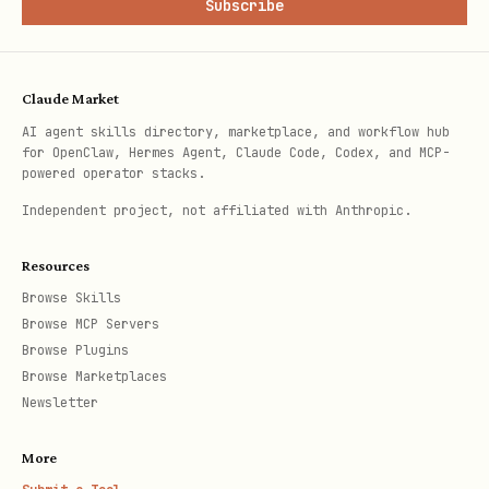
Shortcuts（推荐优先使用）
Subscribe
Shortcut 是对常用操作的高级封装（
lark-cli
）。有 Shortcut 的操作优
wiki +<verb> [flags]
Claude Market
先使用。
AI agent skills directory, marketplace, and workflow hub
for OpenClaw, Hermes Agent, Claude Code, Codex, and MCP-
powered operator stacks.
Shortcut
说明
Independent project, not affiliated with Anthropic.
Move a wiki node, or move a Driv
+move
Resources
into Wiki
Browse Skills
Browse MCP Servers
Create a wiki node with automati
+node-
Browse Plugins
resolution
create
Browse Marketplaces
Newsletter
Delete a wiki space, polling the
+delete-
More
task when needed
space