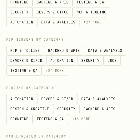
FRONTEND
BACKEND & APIS
TESTING & QA
必须显式
）。
--yes
SECURITY
DEVOPS & CI/CD
MCP & TOOLING
反例：不要把 wiki URL / 名称直接当
--
AUTOMATION
DATA & ANALYSIS
+
27
MORE
（如
space-id
--space-id
MCP SERVERS BY CATEGORY
）；务必先用
"https://.../wiki/<wiki_token>"
解析出
wiki spaces get_node
MCP & TOOLING
BACKEND & APIS
DATA & ANALYSIS
再传。
data.node.space_id
DEVOPS & CI/CD
AUTOMATION
SECURITY
DOCS
TESTING & QA
+
24
MORE
用户要在知识库中创建新节点，优先使用
lark-
。
cli wiki +node-create
PLUGINS BY CATEGORY
用户说“给知识库添加成员/管理员”：先把目标解析
AUTOMATION
DEVOPS & CI/CD
DATA & ANALYSIS
成“用户 / 群 / 部门 / 应用”四类之一，再决定
DESIGN & CREATIVE
SECURITY
BACKEND & APIS
，不要先调
--member-type
wiki +member-add
FRONTEND
TESTING & QA
+
16
MORE
再根据报错反推类型。
用户说“部门 + bot”：这是已知不支持路径。不要
MARKETPLACES BY CATEGORY