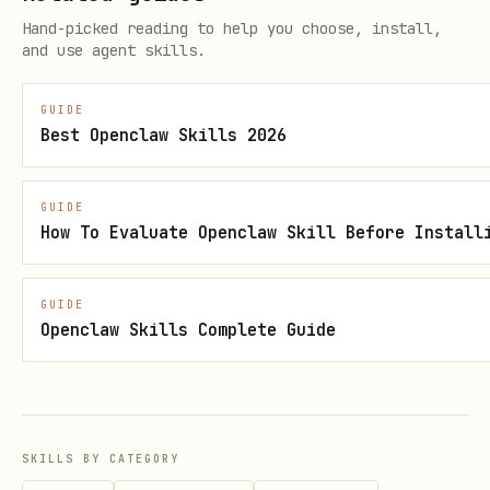
精确匹配；
一旦任一页累计到至少 1 条精确匹配就
Hand-picked reading to help you choose, install,
停止翻页
。只有当翻完所有页
and use agent skills.
（
）仍无精确匹配时，才对已收
has_more=false
GUIDE
集的全量 items 做宽松匹配（
trim 空
name
Best Openclaw Skills 2026
格、大小写不敏感、子串包含）。
关键安全约束
：无论精确还是模糊，
无论命中 1 条
GUIDE
还是多条，发起删除前都必须把候选（
+
name
How To Evaluate Openclaw Skill Before Install
+
+
）
space_id
description
space_type
列给用户，由用户明确选定一个
再执
space_id
GUIDE
Openclaw Skills Complete Guide
行
。不要因为"只命中一条"就自动执行删除。
命中 0 条：停下来问用户是名称拼错了还是调用方
无权限；
不要
自行改名字重试。
用户明确选定后再执行
lark-cli wiki +delete-
SKILLS BY CATEGORY
（高风险写操作，
space --space-id <ID> --yes