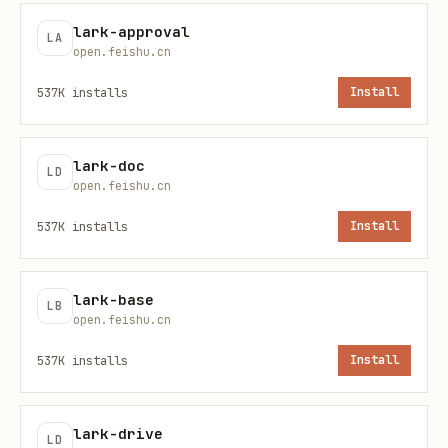
/ bot 视角”时才用
（仍受上面的成员管
--as bot
lark-approval
LA
理硬限制约束）。
open.feishu.cn
537K
installs
Install
快速决策
用户要
整理 / 盘点 / 归类 / 重构知识库、个人
lark-doc
LD
文档库、文档库目录或 Wiki 节点结构
，或要生成
open.feishu.cn
整理方案、目标目录树、移动计划时，不要只使用
537K
installs
Install
Wiki 节点 API。必须先阅读
../lark-
drive/references/lark-drive-workflow-
lark-base
，该 workflow 负责
knowledge-organize.md
LB
open.feishu.cn
Drive / Wiki / 个人文档库的统一入口解析、资
537K
installs
Install
源盘点、分类计划、写前确认和结果验证。
用户给的是知识库 URL（
），
.../wiki/<token>
lark-drive
且后续要查成员/加成员/删成员：先调用
lark-
LD