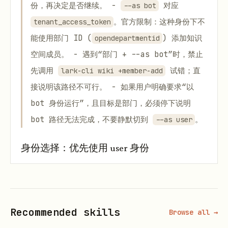
份，再决定是否继续。 -
对应
--as bot
。官方限制：这种身份下不
tenant_access_token
能使用部门 ID (
) 添加知识
opendepartmentid
空间成员。 - 遇到“部门 + --as bot”时，禁止
先调用
试错；直
lark-cli wiki +member-add
接说明该路径不可行。 - 如果用户明确要求“以
bot 身份运行”，且目标是部门，必须停下说明
bot 路径无法完成，不要静默切到
。
--as user
身份选择：优先使用 user 身份
知识空间和节点都是用户的个人资源，
策略上应优先显
式使用
（CLI 的
默认值为
--as user
--as
，不带
时常被解析成
，列出的是
auto
--as
bot
Recommended skills
Browse all →
应用所属空间而非用户的）。仅当用户明确要求“应用