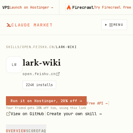
S
Firecrawl
Launch on Hostinger
→
Try Firecrawl free
→
CLAUDE MARKET
MENU
SKILLS
/
OPEN.FEISHU.CN
/
LARK-WIKI
lark-wiki
LW
open.feishu.cn
224K
installs
Run it on Hostinger, 20% off →
|
Free API →
Your friend gets 20% off too, using this link
|
View on GitHub
Create your own skill →
OVERVIEW
SCORE
FAQ