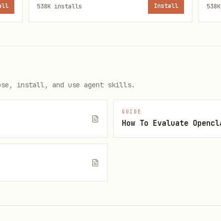
all
538K
installs
Install
538K
接 / 锚点链接”时：返回
。如果当前只有文档
文档基础 URL#block_id
拿到目标 block 的 id
ose, install, and use agent skills.
ishu.cn/docx/doxcn123
GUIDE
How To Evaluate Opencl
docx/doxcn123#blkcn456
资源块（画板、电子表格、多维表格等）时，必须先读取
lark-do
构、对比、风险、路线图、关键指标、因果关系）优先规划为画板
e
简单图由 SubAgent 直接插入
<whiteboard type="svg">完整 SV
t 先建
，再启动 S
<whiteboard type="blank"></whiteboard>