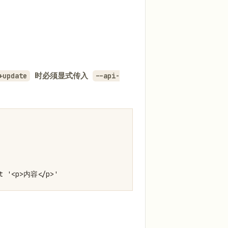
时必须显式传入
+update
--api-
nt '<p>内容</p>'