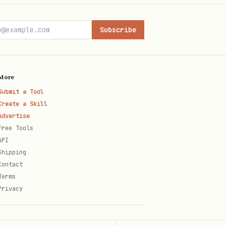
| |
id>
<synced_reference src-
id | 用
docs +fetch --api-
Subscribe
More
优先使用。
Submit a Tool
Create a Skill
Advertise
Free Tools
API
Shipping
Contact
Terms
Privacy