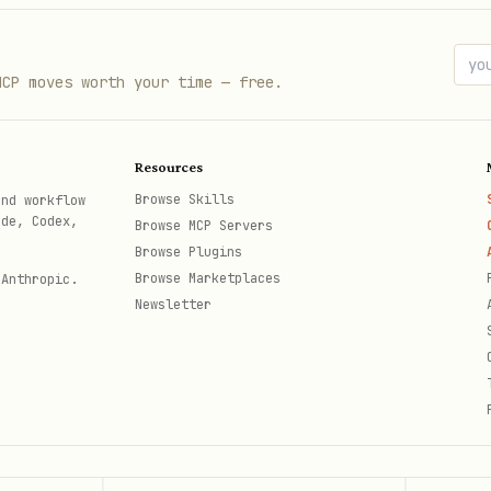
e_id |
：先
lark-note
note +detail --note-id <vc-node-
|
-> doc_token,
-> block_
src-token
src-block-id
定位 block |
MCP moves worth your time — free.
Resources
）。有 Shortcut 的操作
lark-cli docs +<verb> [flags]
Browse Skills
and workflow
ode, Codex,
Browse MCP Servers
Browse Plugins
Browse Marketplaces
 Anthropic.
Newsletter
ent (XML / Markdown)
 content (XML / Markdown)