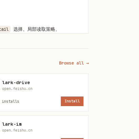
选择、局部读取策略、
tail
时改读
）；从零创建
lark-doc-md.md
Browse all →
lark-drive
open.feishu.cn
的整段写入）：XML
end/overwrite
n；否则默认 XML（可用 callout、
installs
Install
/
_insert_after
block_replace
，即默认值）。XML 能稳定表达
lark-im
open.feishu.cn