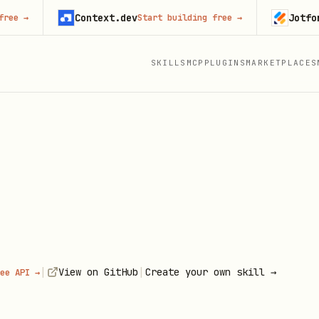
Context.dev
Jotform
Start building free
→
Try
SKILLS
MCP
PLUGINS
MARKETPLACES
|
|
View on GitHub
Create your own skill →
ee API →