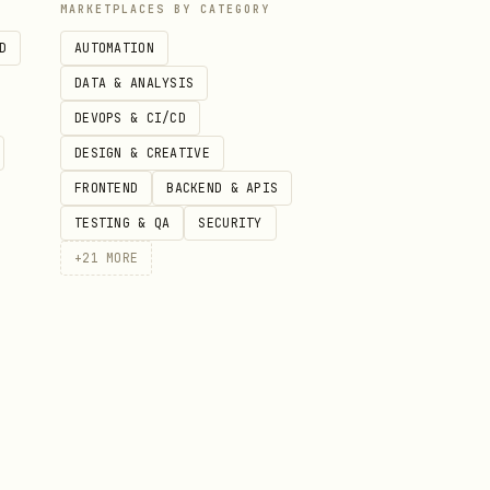
MARKETPLACES BY CATEGORY
D
AUTOMATION
DATA & ANALYSIS
（不要用
iteboard
+media-
DEVOPS & CI/CD
DESIGN & CREATIVE
FRONTEND
BACKEND & APIS
TESTING & QA
SECURITY
处理
+
21
MORE
 →
必须主动提取 token 并切到对应
-> spreadsheet_token,
token
oken,
|
|
table-id
lark-base
| |
k-sheets
<cite type="doc"
transcribe-tab vc-node-