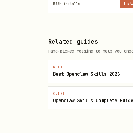
538K
installs
Inst
快速决策
用户需要“某个 block 的直达链
docs +fetch --detail with-ids
Related guides
例：
Hand-picked reading to help you cho
已知文档 URL =
https://xxx.fe
已知 block_id =
blkcn456
GUIDE
Best Openclaw Skills 2026
应返回
https://xxx.feishu.cn/
用户需要在文档内
创建、复制或移动
GUIDE
写文档时，重要信息（核心流程、架
Openclaw Skills Complete Guid
新增画板必须隔离到 SubAgent：
；复杂图才由主 Agen
whiteboard
写入