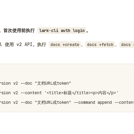
。首次使用前执行
。
lark-cli auth login
ill 使用 v2 API。执行
、
、
docs +create
docs +fetch
docs 
ersion v2 --doc "文档URL或token"

ersion v2 --content '<title>标题</title><p>内容</p>'

ersion v2 --doc "文档URL或token" --command append --conte