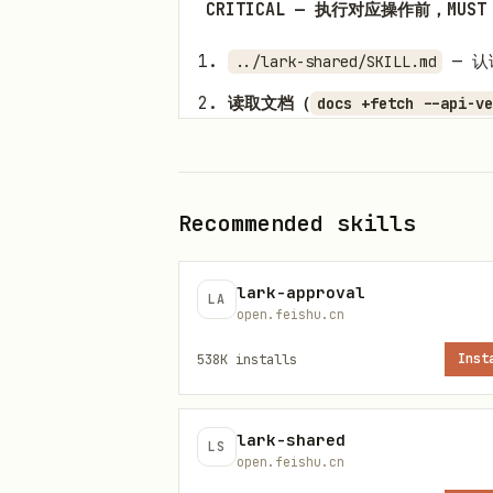
CRITICAL — 执行对应操作前，MU
— 认
../lark-shared/SKILL.md
读取文档（
docs +fetch --api-ve
/
输出
<fragment>
<excerpt>
创建或编辑文档内容
→ 必读
lark
时加读
lark-doc-create-workfl
Recommended skills
未读完以上文件就执行相应操作会导致
lark-approval
LA
open.feishu.cn
格式选择规则（全局）：
-
创建 
和 Markdown 都可以。用户提供
538K
installs
Inst
grid、checkbox 等富 block）
/
/
block_delete
block_move
lark-shared
LS
block 结构和样式，局部精修更可
open.feishu.cn