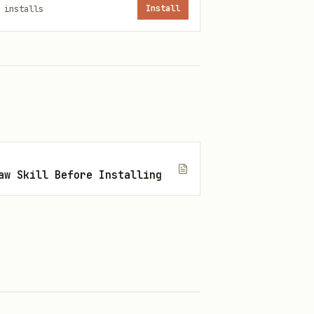
installs
Install
 URL 没有 block_id，先用
aw Skill Before Installing
的「三、资源块」章节
c-xml.md
，不要只用文字或表格承载
，不读
G</whiteboard>
lark-
ubAgent 读取
lark-whiteboard