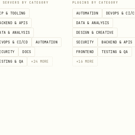
P SERVERS BY CATEGORY
PLUGINS BY CATEGORY
素材""预览素材" → 用
lark-cli docs +media-preview
CP & TOOLING
AUTOMATION
DEVOPS & CI/C
k-cli docs +media-download
ACKEND & APIS
DATA & ANALYSIS
画板缩略图 → 只能用
lark-cli docs +media-download --type wh
ATA & ANALYSIS
DESIGN & CREATIVE
EVOPS & CI/CD
AUTOMATION
SECURITY
BACKEND & APIS
n 后 → 切到
做对象内部操作
lark-sheets
ECURITY
DOCS
FRONTEND
TESTING & QA
ESTING & QA
+
24
MORE
+
16
MORE
复评论""给评论加/删除表情 reaction" → 切到
lark-drive
、
或
标签时
<bitable>
<cite file-type="sheets|bitable">
标签本身
 | |-|-|-| |
|
<sheet token="..." sheet-id="...">
|
-> app_t
bitable token="..." table-id="...">
token
| 同
|
heets" token="..." sheet-id="...">
<sheet>
lar
| 同
|
| |
table-id="...">
<bitable>
lark-base
<vc-