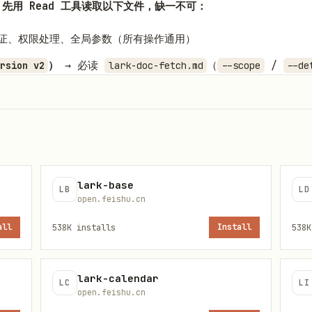
ST 先用 Read 工具读取以下文件，缺一不可：
证、权限处理、全局参数（所有操作通用）
）
→ 必读
（
/
rsion v2
lark-doc-fetch.md
--scope
--de
结构）
（XML 语法规则，仅当用户明确要求 Markdown 
-doc-xml.md
；编辑已有文档时加读
ow.md
lark-doc-update-workflow.md
参数选择错误、格式错误或样式不达标。
lark-base
LB
LD
open.feishu.cn
/ 导入场景
（
，或
docs +create
docs +update --command app
本地文件、或明确说"导入 Markdown"时，直接用 Markdow
.md
all
538K
installs
Install
538K
。 -
精准编辑场景
（
的
/
docs +update
str_replace
block
等局部精修指令）：优先使用 XML（
_after
--doc-format xml
lark-calendar
LC
LI
控；不要因为 Markdown 更简单就自行切换。
open.feishu.cn