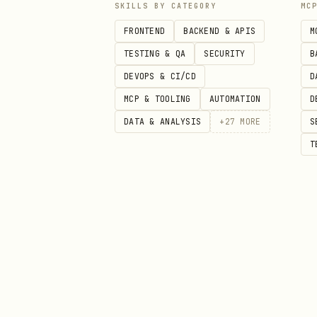
SKILLS BY CATEGORY
MC
用户说"看一下文档里的图片/附件/
FRONTEND
BACKEND & APIS
M
用户明确说"下载素材" → 用
lar
TESTING & QA
SECURITY
B
如果目标是画板/whiteboard/
DEVOPS & CI/CD
D
）
preview
MCP & TOOLING
AUTOMATION
D
拿到 spreadsheet URL/toke
DATA & ANALYSIS
+
27
MORE
S
T
用户说"给文档加评论""查看评论""回
文档内容中出现嵌入的
<sheet>
技能下钻读取内部数据
，不能只呈现
| 标签 / 属性 | 提取字段 | 切到技能
|
| |
sheet-id
lark-sheets
<
|
<cite type="doc" file-type="s
file-type="bitable" token="..." 