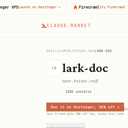
VPS
Firecrawl
Launch on Hostinger
→
Try Firecrawl free
→
CLAUDE MARKET
SKILLS
/
OPEN.FEISHU.CN
/
LARK-DOC
lark-doc
LD
open.feishu.cn
225K
installs
Run it on Hostinger, 20% off →
Fr
Your friend gets 20% off too, using this link