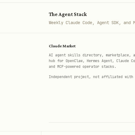
|
-> not
id="...">
vc-node-id
token="..." src-block-id="...">
The Agent Stack
读取 src-token 文档，
version v2
Weekly Claude Code, Agent SDK, and 
Shortcuts（推荐优先使用）
Claude Market
Shortcut 是对常用操作的高级封装（
AI agent skills directory, marketplace, 
hub for OpenClaw, Hermes Agent, Claude C
and MCP-powered operator stacks.
Shor
说明
Independent project, not affiliated with
tcut
Create a Lark docum
+cre
ate
Fetch Lark document
+fet
ch