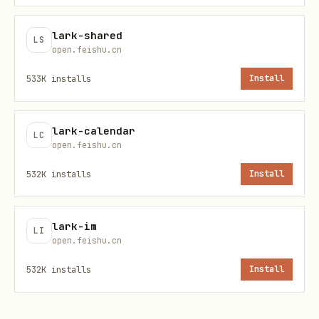
相同引用文本时，对于 docx 类型
（
）的文档支持通过
file_type=docx
lark-shared
LS
open.feishu.cn
返回评论位置，其他类型暂
need_relation=true
不支持，具体用法需要先阅读
references/lark-
533K
installs
Install
了解。
drive-comment-location.md
用户给出 doubao.com 的云空间资源
lark-calendar
LC
open.feishu.cn
URL/token，或明确提到豆包里的
file/folder/docx/sheet/bitable/wiki 资
532K
installs
Install
源时，仍按资源类型、URL 路径和 token 路由到
本 skill；不要因为域名不是飞书而回退到
lark-im
LI
WebFetch。
open.feishu.cn
用户要把本地
/
/
导入
.xlsx
.csv
.base
532K
installs
Install
成 Base / 多维表格 / bitable，第一步必须使
用
lark-cli drive +import --type