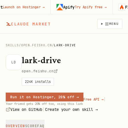
Apify
Fire
unch on Hostinger
→
Try Apify free
→
CLAUDE MARKET
MENU
SKILLS
/
OPEN.FEISHU.CN
/
LARK-DRIVE
lark-drive
LD
open.feishu.cn
224K
installs
Run it on Hostinger, 20% off →
|
Free API →
Your friend gets 20% off too, using this link
|
View on GitHub
Create your own skill →
OVERVIEW
SCORE
FAQ