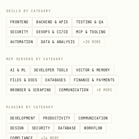
版本号时先用
。
drive +version-history
SKILLS BY CATEGORY
用户要查看、下载、回滚或删除文件的
历史版本
，使
FRONTEND
BACKEND & APIS
TESTING & QA
用
、
drive +version-history
drive
SECURITY
DEVOPS & CI/CD
MCP & TOOLING
、
、
+version-get
drive +version-revert
AUTOMATION
DATA & ANALYSIS
+
20
MORE
；这组命令同时支持
drive +version-delete
--
和
，自动化场景优先
as user
--as bot
--as
MCP SERVERS BY CATEGORY
。
bot
AI & ML
DEVELOPER TOOLS
VECTOR & MEMORY
用户要把本地
/
/
导入成
.xlsx
.xls
.csv
FILES & DOCS
DATABASES
FINANCE & PAYMENTS
电子表格，使用
lark-cli drive +import --
BROWSER & SCRAPING
COMMUNICATION
+
8
MORE
。
type sheet
PLUGINS BY CATEGORY
用户要在云空间（云盘/云存储）里新建文件夹，优
DEVELOPMENT
PRODUCTIVITY
COMMUNICATION
先使用
。
lark-cli drive +create-folder
DESIGN
SECURITY
DATABASE
WORKFLOW
用户要查看某个文件有哪些可下载预览格式，或想下
COMPLIANCE
+
34
MORE