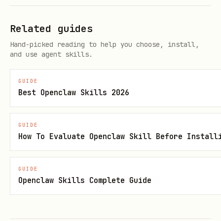
。
bitable
Related guides
用户要把本地
/
/
/
.md
.docx
.doc
Hand-picked reading to help you choose, install,
/
导入成在线文档，使用
.txt
.html
lark-
and use agent skills.
。
cli drive +import --type docx
用户要把本地
导入成飞书幻灯片，使用
.pptx
GUIDE
Best Openclaw Skills 2026
；当前
lark-cli drive +import --type slides
PPTX 导入上限是 500MB。
GUIDE
用户要在 Drive 里上传、创建、读取、局部
How To Evaluate Openclaw Skill Before Install
patch 或覆盖更新
原生
文件
（不是导入成
.md
docx），切到
。
lark-markdown
GUIDE
Openclaw Skills Complete Guide
用户要比较原生
文件的
历史版本差异
，或比
.md
较远端 Markdown 与本地草稿，切到
lark-
的
；需要
markdown
lark-cli markdown +diff