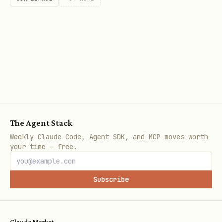
载 PDF / HTML / 文本 / 图片等预览产物，使
用
。
lark-cli drive +preview
用户要获取某个文件的封面图，优先使用
lark-
；先
看规格，
cli drive +cover
--list-only
再选
下载。
--spec
用户要把本地文件上传到知识库 / 文档库里的某个
wiki 节点下时，仍然使用
lark-cli drive
；不要误切
+upload --wiki-token <wiki_token>
The Agent Stack
Weekly Claude Code, Agent SDK, and MCP moves worth
到
域命令。
wiki
your time — free.
只负责导入完成后的 Base 内部操作
lark-base
（表、字段、记录、视图），不要在“本地文件 ->
Subscribe
Base”这一步提前切到
。
lark-base
用户给的是 wiki URL / token，且后续还没明
Claude Market