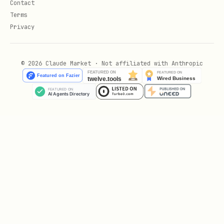
核心概念
Contact
Terms
文档类型与 Token
Privacy
飞书开放平台中，不同类型的文档有不同的 URL 格式
和 Token 处理方式。在进行文档操作（如添加评论、
© 2026 Claude Market · Not affiliated with Anthropic
下载文件等）时，必须先获取正确的
。
file_token
文档 URL 格式与 Token 处理
URL
示例
Tok
处理方式
格式
en
类
型
URL 路径中的
/do
https://example.la
fi
为
cx/
rksuite.com/docx/do
le_
file_tok