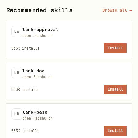
时/重复/空目录、生成整理方案”，必须先阅读
Recommended skills
Browse all →
references/lark-drive-workflow-knowledge-
。默认只生成方案；创建目录、移动
organize.md
lark-approval
LA
open.feishu.cn
资源、申请权限都必须单独确认。
533K
installs
Install
用户要
搜文档 / Wiki / 电子表格 / 多维表格 /
云空间（云盘/云存储）对象
，优先使用
lark-cli
。自然语言里"最近我编辑过
drive +search
lark-doc
LD
open.feishu.cn
的"、"我创建的"（→
，实为 owner 语
--mine
义）、"最近一周我打开过的 xxx"、"某人 owner
533K
installs
Install
的 docx" 等直接映射到扁平 flag，避免手写嵌
套 JSON。
lark-base
LB
open.feishu.cn
用户要
根据文档评论定位正文位置
，例如 根据评论
review 文档、根据评论内容回看文档、区分多处
533K
installs
Install