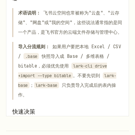
术语说明：
飞书云空间也常被称为"云盘"、"云存
储"、"网盘"或"我的空间"，这些说法通常指的是同
一个产品，是飞书官方的云端文件存储与管理中心。
导入分流规则：
如果用户要把本地 Excel / CSV
/
快照导入成 Base / 多维表格 /
.base
bitable，必须优先使用
lark-cli drive
。不要先切到
+import --type bitable
lark-
；
只负责导入完成后的表内操
base
lark-base
作。
快速决策
用户要
整理云盘 / 文件夹 / 文档库 / 知识库 /
个人文档库
，或要“盘点目录结构、找出未归档/临