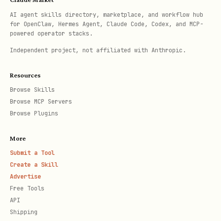
确底层资源类型时，先用
lark-cli drive
AI agent skills directory, marketplace, and workflow hub
解包；
失败后不要自动切到
+inspect
+inspect
for OpenClaw, Hermes Agent, Claude Code, Codex, and MCP-
别的写接口继续尝试，先按错误提示处理权限、
powered operator stacks.
scope 或链接问题。
Independent project, not affiliated with Anthropic.
/
遇到
drive +inspect
drive +upload
not
Resources
、
、
found
permission denied
missing scope
Browse Skills
时，默认停止重试；只有
或临时网
rate limit
Browse MCP Servers
Browse Plugins
络错误才适合有限重试。
More
修改标题
Submit a Tool
使用
命令，通过
drive files patch
Create a Skill
Advertise
new_title字段可以修改标题，支持 docx、
Free Tools
sheet、bitable、file、wiki、folder 类型
API
Shipping