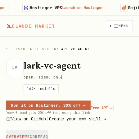
Hostinger VPS
Gojiber
→
Launch on Hostinger
→
CLAUDE MARKET
MENU
SKILLS
/
OPEN.FEISHU.CN
/
LARK-VC-AGENT
lark-vc-agent
LV
open.feishu.cn
169K
installs
Run it on Hostinger, 20% off →
|
Free API →
Your friend gets 20% off too, using this link
|
View on GitHub
Create your own skill →
OVERVIEW
SCORE
FAQ