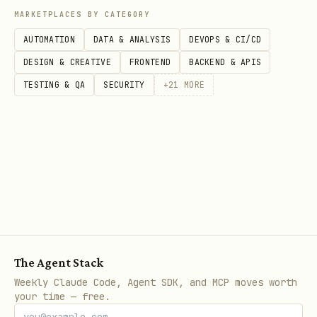
MARKETPLACES BY CATEGORY
2. 感知会中事件（读操作）
AUTOMATION
DATA & ANALYSIS
DEVOPS & CI/CD
用户要看"会议里正在发生什么"（参会人加入/离
DESIGN & CREATIVE
FRONTEND
BACKEND & APIS
开、聊天、转写、屏幕共享）时，用
+meeting-
TESTING & QA
SECURITY
+
21
MORE
。
events
输入是
（长数字 ID），不是 9 位
meeting_id
会议号。
Bot 必须
真实参会过
（先
），否
+meeting-join
则事件流通常不可见。具体的状态边界、结束后宽限
窗口与错误码（如
）请
10005 / 20001 / 20002
查看
reference。
+meeting-events
The Agent Stack
不能做会后复盘
，
不能替代参会人快照查询
。如果会
Weekly Claude Code, Agent SDK, and MCP moves worth
议已结束：
your time — free.