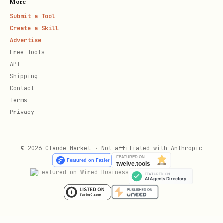
More
段时，才使用
。
--format json
Submit a Tool
Create a Skill
必须识别分页信号
：只要响应里出现
Advertise
、pretty 里的
has_more=true
more
Free Tools
，或返回了非空
，就不能
available
page_token
API
Shipping
把当前结果当作完整事件流；默认应继续分页，或明
Contact
确告诉用户当前只是部分结果。
Terms
保留响应里的
，下次增量拉取直接
page_token
Privacy
续，不要从头再拉。
只要你是基于
来回答一场正在
+meeting-events
© 2026 Claude Market · Not affiliated with Anthropic
进行中的会议内容，就不能直接复用旧结果。
无论
用户是在问“现在/刚刚/最新”的状态，还是让你“总
结一下这个会议讲什么”，都必须先重新拉一次当前
事件流，确认拿到的是最新信息，再基于最新结果回