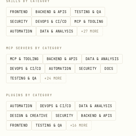
SKILLS BY CATEGORY
位纯数字
会议号，不是会议链接整串、也不是
FRONTEND
BACKEND & APIS
TESTING & QA
。
meeting_id
SECURITY
DEVOPS & CI/CD
MCP & TOOLING
返回体中的
必须立刻记录
——后续
meeting.id
AUTOMATION
DATA & ANALYSIS
+
27
MORE
/
都靠
+meeting-events
+meeting-leave
它，
不能用 9 位会议号替代
。
MCP SERVERS BY CATEGORY
MCP & TOOLING
BACKEND & APIS
DATA & ANALYSIS
入会对所有参会人可见，执行前核实 9 位会议号来
DEVOPS & CI/CD
AUTOMATION
SECURITY
DOCS
源，避免误入错会。
TESTING & QA
+
24
MORE
仅支持
身份，需提前
user
lark-cli auth
。
login
PLUGINS BY CATEGORY
若入会失败，优先查看
+meeting-join
AUTOMATION
DEVOPS & CI/CD
DATA & ANALYSIS
reference 的错误排查段落，重点确认会议号、密
DESIGN & CREATIVE
SECURITY
BACKEND & APIS
码、会议状态、等候室 / 审批以及会议是否禁止当
FRONTEND
TESTING & QA
+
16
MORE
前身份加入。