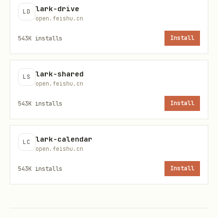
lark-drive
LD
按此分工路由，避免两个 skill 语义混淆。
open.feishu.cn
543K
installs
Install
用户意图示例
应路由到
lark-shared
"帮我入会 123456789"、"代我
本 skill
+meeti
LS
open.feishu.cn
参会"、"让机器人进会旁听"
543K
installs
Install
"会议现在还开着，谁刚加入
本 skill
+meeti
了"、"会议里谁在发言"、"有人共
lark-calendar
LC
享屏幕吗"（
进行中会议
，且
机器
open.feishu.cn
人已入会
）
543K
installs
Install
"退出会议"、"让机器人离开"
本 skill
+meeti
"昨天那场会有谁参加过"、"搜昨
lark-vc