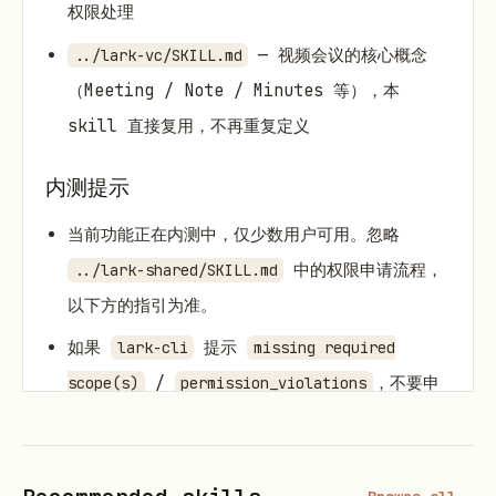
权限处理
— 视频会议的核心概念
../lark-vc/SKILL.md
（Meeting / Note / Minutes 等），本
skill 直接复用，不再重复定义
内测提示
当前功能正在内测中，仅少数用户可用。忽略
中的权限申请流程，
../lark-shared/SKILL.md
以下方的指引为准。
如果
提示
lark-cli
missing required
/
，不要申
scope(s)
permission_violations
请对应权限，而是提示用户加入早鸟群：
https://go.larkoffice.com/join-
chat/2f4nb0e1-fe00-4f67-bed7-