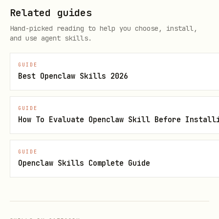
Related guides
天的会"、"查纪要/逐字稿/录制"
Hand-picked reading to help you choose, install,
and use agent skills.
"帮我参会，结束后把纪要发到群"
按序编排：本 ski
等跨阶段场景
件 → 离会）→
la
GUIDE
（拉纪要
minutes
Best Openclaw Skills 2026
群）
GUIDE
How To Evaluate Openclaw Skill Before Install
核心场景
1. 加入正在进行的会议（写操作）
GUIDE
Openclaw Skills Complete Guide
只有用户明确表达"让 Agent
真实入会
"（参会机
器人、会中助手、代为旁听、代参会）时才用
。只是查数据不要入会。
+meeting-join
只接受
9
+meeting-join --meeting-number