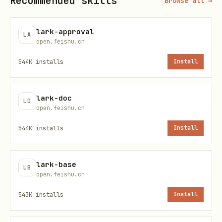
Recommended skills
Browse all →
。
25beaf533fbd
lark-approval
如果
返回
/
lark-cli
error.code=20017
LA
open.feishu.cn
，提示用户加入早鸟群：
ErrNotInGray
544K
installs
Install
https://go.larkoffice.com/join-
chat/2f4nb0e1-fe00-4f67-bed7-
。
25beaf533fbd
lark-doc
LD
open.feishu.cn
定位
544K
installs
Install
本 skill 与
并列：
lark-vc
lark-base
负责"会后查询"
：搜索历史会议、参会
lark-vc
LB
open.feishu.cn
人快照、纪要/逐字稿/录制
543K
installs
Install
负责"会中动作"
：机器人入会 /
lark-vc-agent
读取进行中会议的实时事件 / 机器人离会