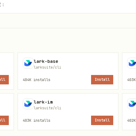
权：
n vc        # 基础（查询+纪要）

ain vc,drive   # 含读取纪要文档正文、生成文档
lark-base
larksuite/cli
列表 (meeting_ids)

all
404K
installs
Install
403K
lark-im
纪要文档 tokens

larksuite/cli
all
403K
installs
Install
402K
atch_query 纪要元数据
