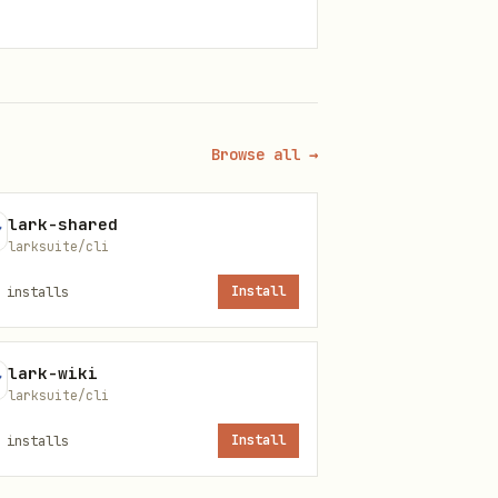
Browse all →
lark-shared
larksuite/cli
installs
Install
lark-wiki
larksuite/cli
installs
Install