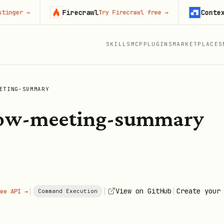
Firecrawl
Context.dev
→
Try Firecrawl free
→
S
SKILLS
MCP
PLUGINS
MARKETPLACES
ETING-SUMMARY
low-meeting-summary
|
|
|
View on GitHub
Create your
ee API →
Command Execution