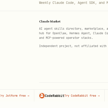
Weekly Claude Code, Agent SDK, and 
部分会议返回
no notes availabl
记录每个会议的
（纪要 
note_id
Claude Market
（纪要文档 Tok
note_doc_token
AI agent skills directory, marketplace, 
hub for OpenClaw, Hermes Agent, Claude C
逐字稿路由按
note_display_type
and MCP-powered operator stacks.
正文走
。 
verbatim_doc_token
Independent project, not affiliated with
+transcript --note-id <note_id
获取纪要文档和逐字稿文档链接
# 学习命令使用方式

lark-cli schema drive.metas.bat
CodeRabbit
Adver
form free
→
Try CodeRabbit free
→
© 2026 Claude Market · Not affiliated wi
Anthropic
# 批量获取纪要文档与逐字稿链接: 一次