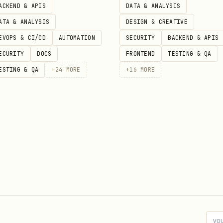
ACKEND & APIS
DATA & ANALYSIS
为 1 个月。搜索更长时间范围的会议，需要拆分为多次时间范围
ATA & ANALYSIS
DESIGN & CREATIVE
天"时 start 和 end 都填今天）
EVOPS & CI/CD
AUTOMATION
SECURITY
BACKEND & APIS
式，你更佳擅长解析 JSON 数据。
ECURITY
DOCS
FRONTEND
TESTING & QA
ESTING & QA
+
24
MORE
+
16
MORE
条。
，收集所有
字段（meeting-id）
id
ds "id1,id2,...,idN"   
查询会议纪要。
 50 个需分批调用。