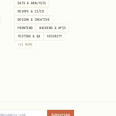
DATA & ANALYSIS
为一个月查询。
DEVOPS & CI/CD
DESIGN & CREATIVE
FRONTEND
BACKEND & APIS
TESTING & QA
SECURITY
+
21
MORE
Subscribe