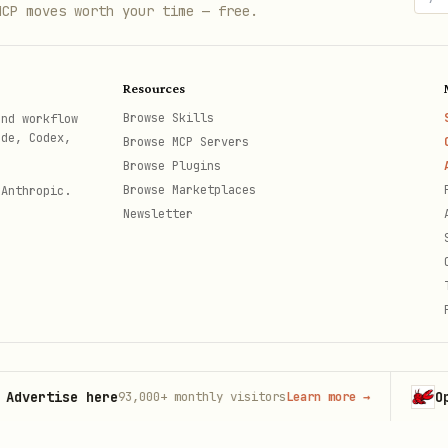
MCP moves worth your time — free.
，在最终输出中标注"无纪要"
e
ID）、
（展示类型：
/
note_display_type
unknown
normal
Resources
en）和
（逐字稿文档 Token）
verbatim_doc_token
Browse Skills
and workflow
ode, Codex,
Browse MCP Servers
决定
（详见 vc-domain-boundaries.md 的 Note 域）： 
Browse Plugins
-
：逐字稿
不是独立文档
，没有可分享的逐字稿文档链接
unified
Browse Marketplaces
 Anthropic.
Newsletter
（lark-note）拉取到本地，报告中标注"unified 纪要"即可
>
ch_query

tise here
OpenCla
93,000+
monthly visitors
Learn more
→
th
最多查询 10 个文档
