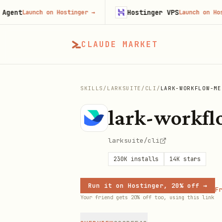
Hostinger VPS
Launch on Hostinger
→
Launch on Hostinger
CLAUDE MARKET
SKILLS
/
LARKSUITE
/
CLI
/
LARK-WORKFLOW-ME
lark-workf
larksuite/cli
230K
installs
14K
stars
Run it on Hostinger, 20% off →
Fr
Your friend gets 20% off too, using this link