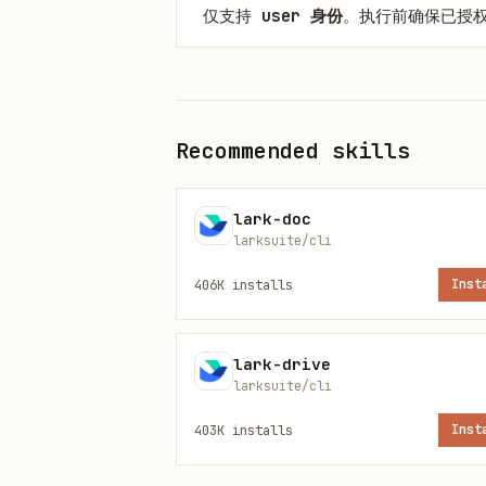
仅支持
user 身份
。执行前确保已授
lark-cli auth login --domai
lark-cli auth login --dom
Recommended skills
工作流
lark-doc
larksuite/cli
{时间范围} ─► vc +search ──► 会议
406K
installs
Inst
                   │

                   ▼

lark-drive
               vc +notes ──► 
larksuite/cli
                   │

403K
installs
Inst
                   ▼

               drive metas b