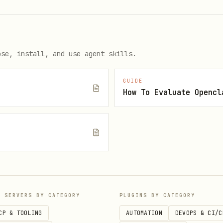
ose, install, and use agent skills.
GUIDE
How To Evaluate Opencl
天，"这周"→本周一~now，"上周"→上周一~上周日，"这个月"→1日
（如
），不要心算。时间范围参数需根据 CLI 实际要求格
date
e
P SERVERS BY CATEGORY
PLUGINS BY CATEGORY
YYYY-MM-DD>" --end "<YYYY-MM-DD>" --format json --page-s
CP & TOOLING
AUTOMATION
DEVOPS & CI/C