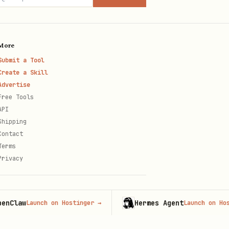
/
）、
unified
More
Submit a Tool
Create a Skill
-
：逐字稿是独立文档，链接/
normal
Advertise
；需要逐字稿内容时用
note
Free Tools
API
。
Shipping
Contact
Terms
Privacy
w
Hermes Agent
Launch on Hostinger
→
Launch on Hostinger