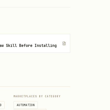
aw Skill Before Installing
~now。
式化（通常为
或 ISO
YYYY-MM-DD
MARKETPLACES BY CATEGORY
ize 30
D
AUTOMATION