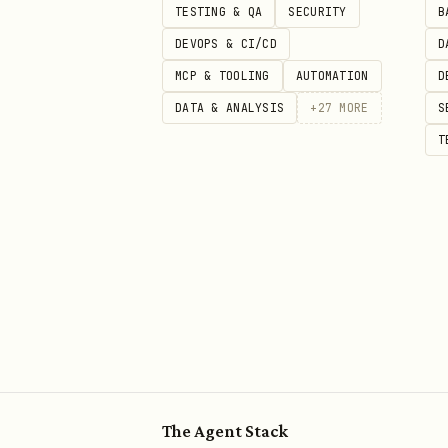
TESTING & QA
SECURITY
B
时间范围拆分：搜索的时间范围最大
DEVOPS & CI/CD
D
为
包含当天
的日期（即查"今
--end
MCP & TOOLING
AUTOMATION
D
输出 JSON 格
--format json
DATA & ANALYSIS
+
27
MORE
S
T
每页最多 30 
--page-size 30
有
时必须继续翻页
page_token
Step 3: 获取纪要元数据
查询会议关联的纪要信息
lark-cli vc +notes --meeting-i
根据上一步搜集到的
meeting-id
The Agent Stack
单次最多查询 50 个纪要信息，超过