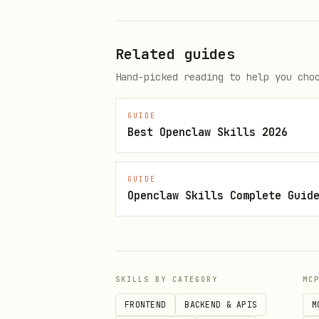
                   │

                   ▼

Related guides
               结构化报告
Hand-picked reading to help you cho
Step 1: 确定时间范围
GUIDE
Best Openclaw Skills 2026
默认
过去 7 天
。推断规则："今天"→当
注意
：日期转换必须调用系统命令
GUIDE
8601）。
Openclaw Skills Complete Guid
Step 2: 查询会议记录
# page-size 最大为 30

SKILLS BY CATEGORY
MC
lark-cli vc +search --start "<
FRONTEND
BACKEND & APIS
M