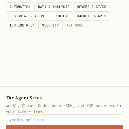
先查
i/
ite.com/wiki/wikcnxxxxx
i_to
AUTOMATION
DATA & ANALYSIS
DEVOPS & CI/CD
xxxx
ken
obj_
DESIGN & CREATIVE
FRONTEND
BACKEND & APIS
URL
TESTING & QA
SECURITY
+
21
MORE
/she
https://example.larksu
fil
直接
ets/
ite.com/sheets/shtcnxxx
e_to
使用
xxxxxx
ken
URL
/dri
https://example.larksu
fol
作为文
ve/fo
ite.com/drive/folder/fl
der_
用
lder
dcnxxxx
toke
/
n
The Agent Stack
Weekly Claude Code, Agent SDK, and MCP moves worth
Wiki 链接特殊处理（关键！）
your time — free.
知识库链接（
）背后可能是云文档、电
/wiki/TOKEN
子表格、多维表格等不同类型的文档。
不能直接假设