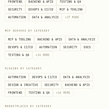
FRONTEND
BACKEND & APIS
TESTING & QA
文档 URL 格式与 Token 处理
SECURITY
DEVOPS & CI/CD
MCP & TOOLING
URL
示例
Toke
处理
AUTOMATION
DATA & ANALYSIS
+
27
MORE
格式
n 类
型
MCP SERVERS BY CATEGORY
MCP & TOOLING
BACKEND & APIS
DATA & ANALYSIS
URL
/doc
https://example.larksu
fil
DEVOPS & CI/CD
AUTOMATION
SECURITY
DOCS
直接
x/
ite.com/docx/doxcnxxxxx
e_to
TESTING & QA
+
24
MORE
使用
xxxx
ken
PLUGINS BY CATEGORY
URL
/doc
https://example.larksu
fil
AUTOMATION
DEVOPS & CI/CD
DATA & ANALYSIS
直接
/
ite.com/doc/doccnxxxxxx
e_to
DESIGN & CREATIVE
SECURITY
BACKEND & APIS
使用
xxx
ken
FRONTEND
TESTING & QA
+
16
MORE
⚠️
不
/wik
https://example.larksu
wik
MARKETPLACES BY CATEGORY