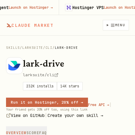
t
Hostinger VPS
Launch on Hostinger
→
Launch on Hostinge
CLAUDE MARKET
MENU
SKILLS
/
LARKSUITE
/
CLI
/
LARK-DRIVE
lark-drive
larksuite/cli
232K
installs
14K
stars
Run it on Hostinger, 20% off →
|
Free API →
Your friend gets 20% off too, using this link
|
View on GitHub
Create your own skill →
OVERVIEW
SCORE
FAQ