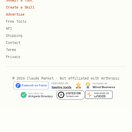
Submit a Tool
操作）
Create a Skill
：文档标题
Advertise
node.title
Free Tools
根据
使用对应的 API
obj_type
API
Shipping
Contact
obj_type
说明
使用的 API
Terms
Privacy
新版云文档
、
docx
drive file.comments.
旧版云文档
© 2026 Claude Market · Not affiliated with Anthropic
doc
drive file.comments.*
电子表格
sheet
sheets.*
多维表格
bitable
bitable.*
幻灯片
slides
drive.*