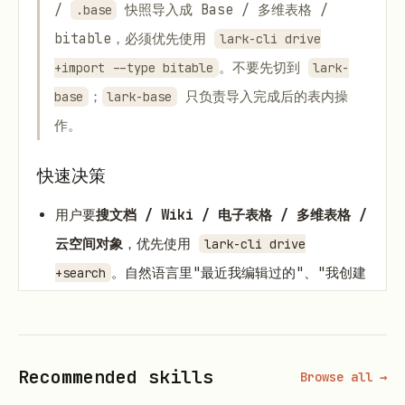
/
快照导入成 Base / 多维表格 /
.base
bitable，必须优先使用
lark-cli drive
。不要先切到
+import --type bitable
lark-
；
只负责导入完成后的表内操
base
lark-base
作。
快速决策
用户要
搜文档 / Wiki / 电子表格 / 多维表格 /
云空间对象
，优先使用
lark-cli drive
。自然语言里"最近我编辑过的"、"我创建
+search
的"、"最近一周我打开过的 xxx"、"某人创建的
docx" 等直接映射到扁平 flag，避免手写嵌套
JSON。老的
进入维护期、后续会
docs +search
Recommended skills
Browse all →
下线，不要新增对它的依赖。