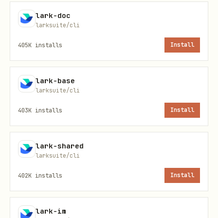
用户要把本地
/
/
导入
.xlsx
.csv
.base
lark-doc
成 Base / 多维表格 / bitable，第一步必须使
larksuite/cli
用
lark-cli drive +import --type
405K
installs
Install
。
bitable
用户要把本地
/
/
/
.md
.docx
.doc
lark-base
/
导入成在线文档，使用
.txt
.html
lark-
larksuite/cli
。
cli drive +import --type docx
403K
installs
Install
用户要在 Drive 里上传、创建、读取、局部
patch 或覆盖更新
原生
文件
（不是导入成
.md
lark-shared
docx），切到
。
lark-markdown
larksuite/cli
用户要查看、下载、回滚或删除文件的
历史版本
，使
402K
installs
Install
用
、
drive +version-history
drive
、
、
+version-get
drive +version-revert
lark-im