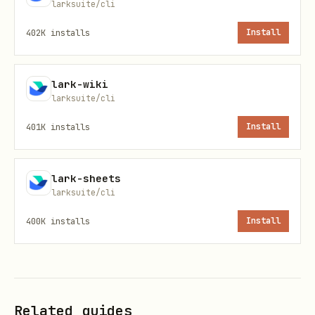
；这组命令同时支持
larksuite/cli
drive +version-delete
--
和
，自动化场景优先
as user
--as bot
--as
402K
installs
Install
。
bot
用户要把本地
/
/
导入成
.xlsx
.xls
.csv
lark-wiki
电子表格，使用
larksuite/cli
lark-cli drive +import --
。
type sheet
401K
installs
Install
用户要在云空间里新建文件夹，优先使用
lark-
。
cli drive +create-folder
lark-sheets
larksuite/cli
用户要把本地文件上传到知识库 / 文档库里的某个
wiki 节点下时，仍然使用
lark-cli drive
400K
installs
Install
；不要误切
+upload --wiki-token <wiki_token>
到
域命令。
wiki
只负责导入完成后的 Base 内部操作
lark-base
Related guides