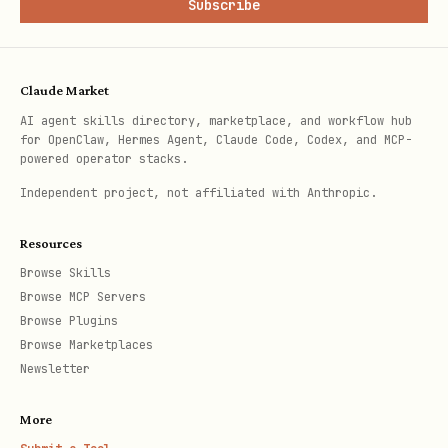
Subscribe
URL 中的 token 就是 file_token
，必须先查询实
际类型和真实 token。
Claude Market
处理流程
AI agent skills directory, marketplace, and workflow hub
for OpenClaw, Hermes Agent, Claude Code, Codex, and MCP-
使用
查询节点信息
wiki.spaces.get_node
powered operator stacks.
Independent project, not affiliated with Anthropic.
   lark-cli wiki spaces get_node --params '{"tok
Resources
Browse Skills
从返回结果中提取关键信息
Browse MCP Servers
Browse Plugins
：文档类型
node.obj_type
Browse Marketplaces
（docx/doc/sheet/bitable/slides/file/m
Newsletter
indnote）
More
：
真实的文档 token
（用于后续
node.obj_token