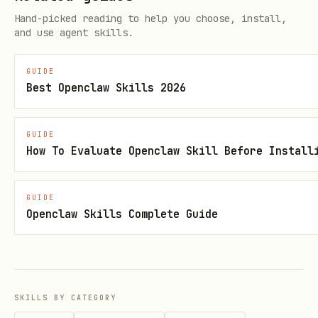
（表、字段、记录、视图），不要在“本地文件 ->
Hand-picked reading to help you choose, install,
Base”这一步提前切到
。
lark-base
and use agent skills.
修改标题
GUIDE
Best Openclaw Skills 2026
使用
命令，通过
drive files patch
new_title字段可以修改标题，支持 docx、
GUIDE
sheet、bitable、file、wiki、folder 类型
How To Evaluate Openclaw Skill Before Install
核心概念
GUIDE
文档类型与 Token
Openclaw Skills Complete Guide
飞书开放平台中，不同类型的文档有不同的 URL 格式
和 Token 处理方式。在进行文档操作（如添加评论、
下载文件等）时，必须先获取正确的
。
file_token
SKILLS BY CATEGORY