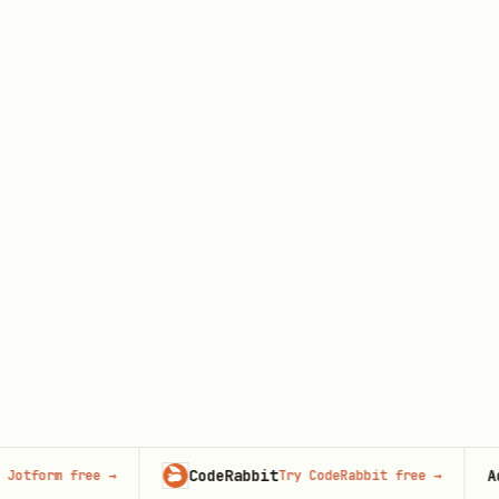
文件
file
drive.*
思维导图
mindnote
drive.*
查询示例
# 查询 wiki 节点

lark-cli wiki spaces get_node --params '{"token"
返回结果示例：
{

  "node": {

CodeRabbit
Adve
tform free
→
Try CodeRabbit free
→
    "obj_type": "docx",
