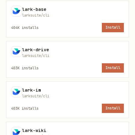
lark-base
larksuite/cli
认证
404K
installs
Install
身份类型
两种身份类型，通过
切换：
--as
lark-drive
larksuite/cli
身份
标识
获取方式
适用场景
403K
installs
Install
user
访问用户自
--as
lark-cli auth
用户身
等
云空间/云盘
lark-im
user
login
larksuite/cli
份
403K
installs
Install
bot 应
自动，只需 appId
应用级操作,
--as
用身份
+ appSecret
源
bot
lark-wiki