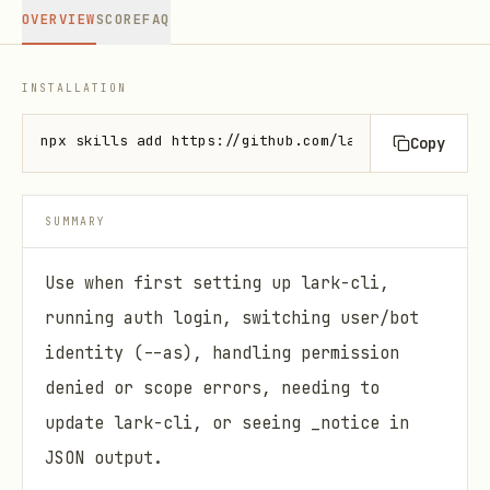
OVERVIEW
SCORE
FAQ
INSTALLATION
npx skills add https://github.com/larksuite/cli --s
Copy
SUMMARY
Use when first setting up lark-cli,
running auth login, switching user/bot
identity (--as), handling permission
denied or scope errors, needing to
update lark-cli, or seeing _notice in
JSON output.