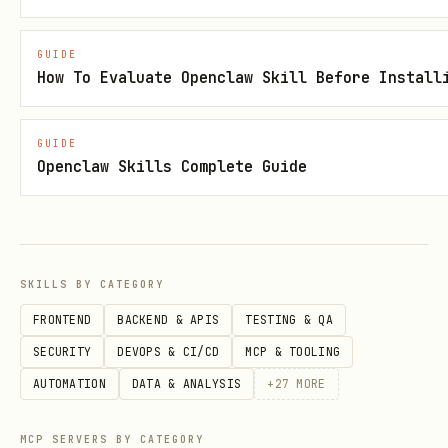
授权，两层都要满足
login
GUIDE
权限不足处理
How To Evaluate Openclaw Skill Before Install
遇到权限相关错误时，
根据当前身份类型采取不同解决
方案
。
GUIDE
Openclaw Skills Complete Guide
错误响应中包含关键信息：
：列出缺失的 scope
permission_violations
(N选1)
SKILLS BY CATEGORY
：飞书开发者后台的权限配置链接
console_url
FRONTEND
BACKEND & APIS
TESTING & QA
：建议的修复命令
hint
SECURITY
DEVOPS & CI/CD
MCP & TOOLING
AUTOMATION
DATA & ANALYSIS
+
27
MORE
--as bot
Bot 身份（
）
将错误中的
原样提供给用户，引导去
console_url
MCP SERVERS BY CATEGORY