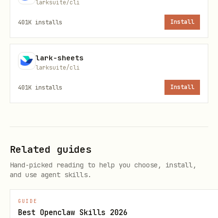
larksuite/cli
身份选择原则
401K
installs
Install
输出的
代表当前身份。
[identity: bot/user]
bot 与 user 表现差异很大，需确认身份符合目标需
lark-sheets
求：
larksuite/cli
401K
installs
Install
Bot 看不到用户资源
：无法访问用户的日历、云空
间（云盘/云存储）文档、邮箱等个人资源。例如
查日程返回 bot 自己的（空）日历
--as bot
Bot 无法代表用户操作
：发消息以应用名义发送，
Related guides
创建文档归属 bot
Hand-picked reading to help you choose, install,
Bot 权限
：只需在飞书开发者后台开通 scope，无
and use agent skills.
需
auth login
GUIDE
User 权限
：后台开通 scope + 用户通过
auth
Best Openclaw Skills 2026