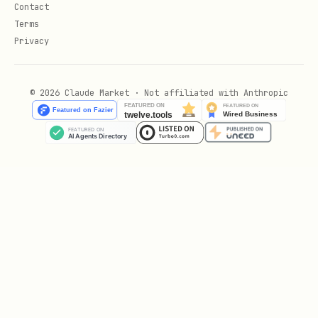
骤"
Contact
Terms
第二步：完成授权（后续轮）
Privacy
等待用户回复"已完成授权"
© 2026 Claude Market · Not affiliated with Anthropic
由你（AI agent）亲自执行
：
lark-cli auth
login --device-code <device_code>
此命令会轮询授权状态并完成登录
如果返回授权成功，流程结束
关键规则
：
你必须亲自执行
命令
，不要指示
--device-code
用户自行执行
不要在同一轮中展示 URL 后立刻执行
--device-
，这会导致用户看不到 URL
code