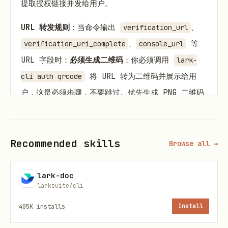
提取授权链接并发给用户。
URL 转发规则
：当命令输出
、
verification_url
、
等
verification_uri_complete
console_url
URL 字段时：
必须生成二维码
：你必须调用
lark-
将 URL 转为二维码并展示给用
cli auth qrcode
户，这是必须步骤，不要跳过。优先生成 PNG 二维码
（--output）；仅当用户明确要求时才使用
ASCII（--ascii）。
URL 输出规则
：将 URL 视为
不可修改的 opaque string，不要做任何修改（包括
Recommended skills
Browse all →
URL 编码/解码、添加空格或标点、重新拼接
query），二维码和链接请一起展示给用户。
lark-doc
larksuite/cli
# 发起配置（该命令会阻塞直到用户打开链接并完成操作或过期
405K
installs
Install
lark-cli config init --new