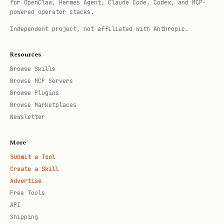
for OpenClaw, Hermes Agent, Claude Code, Codex, and MCP-
Split-Flow 完整步骤
：
powered operator stacks.
Independent project, not affiliated with Anthropic.
第一步：发起授权（当前轮）
执行
lark-cli auth login --scope "xxx" --
Resources
Browse Skills
（必须加
）
no-wait --json
--no-wait --json
Browse MCP Servers
从 JSON 输出中提取
和
verification_url
Browse Plugins
device_code
Browse Marketplaces
Newsletter
生成二维码：
lark-cli auth qrcode
<verification_url> --output "xxx"
More
Submit a Tool
将 URL 和二维码展示给用户（先 URL，后二维
Create a Skill
码）
Advertise
Free Tools
结束本轮对话前，必须明确告知用户
："请完成授权
API
后，回来告诉我已授权完成，我会帮你完成后续步
Shipping