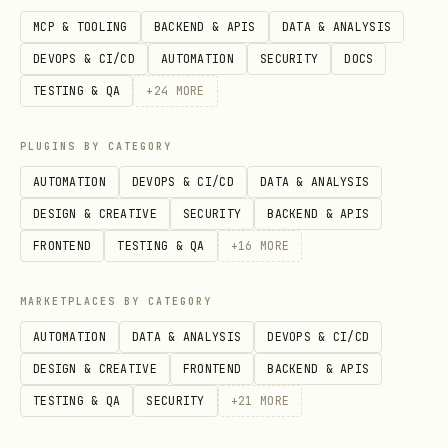
后台开通 scope。
禁止
对 bot 执行
。
auth login
MCP & TOOLING
BACKEND & APIS
DATA & ANALYSIS
DEVOPS & CI/CD
AUTOMATION
SECURITY
DOCS
--as user
User 身份（
）
TESTING & QA
+
24
MORE
lark-cli auth login --domain <domain>        
PLUGINS BY CATEGORY
lark-cli auth login --scope "<missing_sco
AUTOMATION
DEVOPS & CI/CD
DATA & ANALYSIS
DESIGN & CREATIVE
SECURITY
BACKEND & APIS
规则
：auth login 必须指定范围（
或
--domain
FRONTEND
TESTING & QA
+
16
MORE
）。多次 login 的 scope 会累积（增量
--scope
授权）。
MARKETPLACES BY CATEGORY
AUTOMATION
DATA & ANALYSIS
DEVOPS & CI/CD
Agent 代理发起认证（推荐）
DESIGN & CREATIVE
FRONTEND
BACKEND & APIS
当你作为 AI agent 需要帮用户完成认证时，优先使
TESTING & QA
SECURITY
+
21
MORE
用 split-flow，避免在同一轮对话中阻塞等待用户
授权：