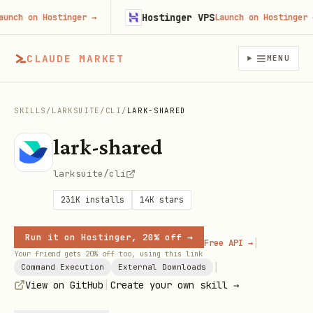
Hostinger VPS
ch on Hostinger
→
Launch on Hostinger
→
CLAUDE MARKET
MENU
SKILLS
/
LARKSUITE
/
CLI
/
LARK-SHARED
lark-shared
larksuite/cli
231K
installs
14K
stars
Run it on Hostinger, 20% off →
|
Free API →
Your friend gets 20% off too, using this link
|
Command Execution
External Downloads
|
View on GitHub
Create your own skill →