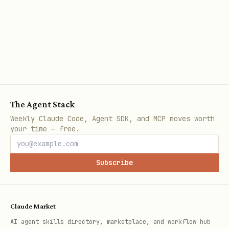
# 发起授权（立即返回 device_code 和 verification_ur
lark-cli auth login --scope "calendar:calendar:r
拿到
后，将它原样作为本轮最
verification_url
终消息发给用户，并结束本轮/交还控制权。不要在同
The Agent Stack
一轮中展示 URL 后立刻执行
阻塞
--device-code
Weekly Claude Code, Agent SDK, and MCP moves worth
your time — free.
轮询；在不透传中间输出的 agent harness 里，这
会导致用户永远看不到 URL。
Subscribe
用户回复已完成授权后，再在后续步骤执行：
lark-cli auth login --device-code <device_code>
Claude Market
AI agent skills directory, marketplace, and workflow hub