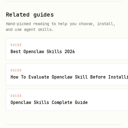
"昨天那场会有谁参加过"、"搜昨
lark-vc
Related guides
天的会"、"查纪要/逐字稿/录制"
Hand-picked reading to help you choose, install,
and use agent skills.
"帮我参会，结束后把纪要发到群"
按序编排：本 ski
等跨阶段场景
件 → 离会）→
la
GUIDE
（拉纪要
minutes
Best Openclaw Skills 2026
群）
GUIDE
How To Evaluate Openclaw Skill Before Install
核心场景
1. 加入正在进行的会议（写操作）
GUIDE
Openclaw Skills Complete Guide
只有用户明确表达"让 Agent
真实入会
"（参会机
器人、会中助手、代为旁听、代参会）时才用
。只是查数据不要入会。
+meeting-join