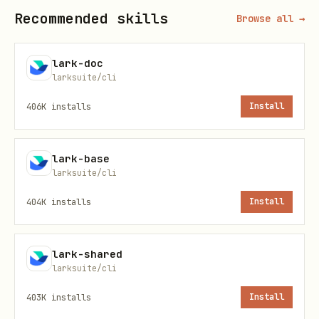
chat/2f4nb0e1-fe00-4f67-bed7-
Recommended skills
Browse all →
。
25beaf533fbd
lark-doc
如果
返回
/
lark-cli
error.code=20017
larksuite/cli
，提示用户加入早鸟群：
ErrNotInGray
406K
installs
Install
https://go.larkoffice.com/join-
chat/2f4nb0e1-fe00-4f67-bed7-
。
25beaf533fbd
lark-base
larksuite/cli
定位
404K
installs
Install
本 skill 与
并列：
lark-vc
lark-shared
负责"会后查询"
：搜索历史会议、参会
lark-vc
larksuite/cli
人快照、纪要/逐字稿/录制
403K
installs
Install
负责"会中动作"
：机器人入会 /
lark-vc-agent