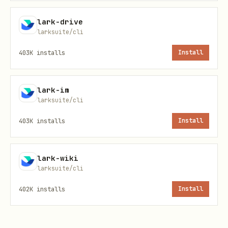
读取进行中会议的实时事件 / 机器人离会
lark-drive
按此分工路由，避免两个 skill 语义混淆。
larksuite/cli
403K
installs
Install
用户意图示例
应路由到
lark-im
"帮我入会 123456789"、"代我
本 skill
+meeti
larksuite/cli
参会"、"让机器人进会旁听"
403K
installs
Install
"会议现在还开着，谁刚加入
本 skill
+meeti
了"、"会议里谁在发言"、"有人共
lark-wiki
享屏幕吗"（
进行中会议
，且
机器
larksuite/cli
人已入会
）
402K
installs
Install
"退出会议"、"让机器人离开"
本 skill
+meeti