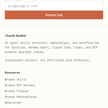
想拿纪要文档或逐字稿文档 token：用
lark-cli
Subscribe
vc +notes --meeting-ids <meeting.id>
想拿 AI 产物（summary / todos /
chapters）或导出逐字稿文件：先用
lark-cli
Claude Market
vc +recording --meeting-ids <meeting.id>
AI agent skills directory, marketplace, and workflow hub
for OpenClaw, Hermes Agent, Claude Code, Codex, and MCP-
拿
，再用
minute_token
lark-cli vc +notes
powered operator stacks.
--minute-tokens <minute_token>
Independent project, not affiliated with Anthropic.
想看参会人快照：用
vc meeting get --with-
Resources
（见
）
participants
lark-vc
Browse Skills
Browse MCP Servers
默认必须使用
，除非用户明确要
--page-all
Browse Plugins
求“只查一页”，或确实需要控制返回体大小。
Browse Marketplaces
Newsletter
输出格式默认优先
（时间线更
--format pretty