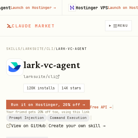
t
Hostinger VPS
Launch on Hostinger
→
Launch on Hostinge
CLAUDE MARKET
MENU
SKILLS
/
LARKSUITE
/
CLI
/
LARK-VC-AGENT
lark-vc-agent
larksuite/cli
120K
installs
14K
stars
Run it on Hostinger, 20% off →
|
Free API →
Your friend gets 20% off too, using this link
|
Prompt Injection
Command Execution
|
View on GitHub
Create your own skill →