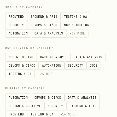
只接受
9
+meeting-join --meeting-number
SKILLS BY CATEGORY
位纯数字
会议号，不是会议链接整串、也不是
FRONTEND
BACKEND & APIS
TESTING & QA
。
meeting_id
SECURITY
DEVOPS & CI/CD
MCP & TOOLING
返回体中的
必须立刻记录
——后续
meeting.id
AUTOMATION
DATA & ANALYSIS
+
27
MORE
/
都靠
+meeting-events
+meeting-leave
它，
不能用 9 位会议号替代
。
MCP SERVERS BY CATEGORY
MCP & TOOLING
BACKEND & APIS
DATA & ANALYSIS
入会对所有参会人可见，执行前核实 9 位会议号来
DEVOPS & CI/CD
AUTOMATION
SECURITY
DOCS
源，避免误入错会。
TESTING & QA
+
24
MORE
仅支持
身份，需提前
user
lark-cli auth
。
login
PLUGINS BY CATEGORY
若入会失败，优先查看
+meeting-join
AUTOMATION
DEVOPS & CI/CD
DATA & ANALYSIS
reference 的错误排查段落，重点确认会议号、密
DESIGN & CREATIVE
SECURITY
BACKEND & APIS
码、会议状态、等候室 / 审批以及会议是否禁止当
FRONTEND
TESTING & QA
+
16
MORE