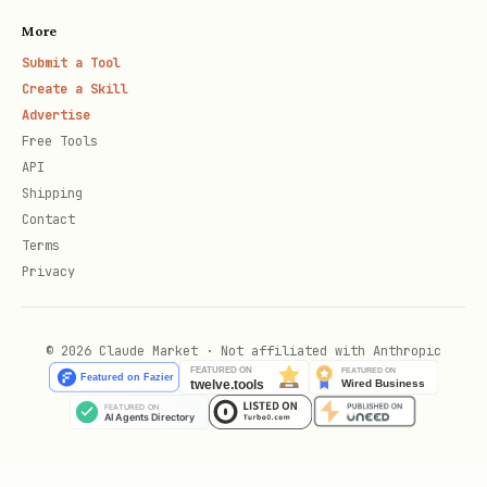
易读）；只有在需要完整保留原始消息流与结构化字
More
段时，才使用
。
--format json
Submit a Tool
Create a Skill
必须识别分页信号
：只要响应里出现
Advertise
、pretty 里的
has_more=true
more
Free Tools
，或返回了非空
，就不能
available
page_token
API
Shipping
把当前结果当作完整事件流；默认应继续分页，或明
Contact
确告诉用户当前只是部分结果。
Terms
保留响应里的
，下次增量拉取直接
page_token
Privacy
续，不要从头再拉。
只要你是基于
来回答一场正在
+meeting-events
© 2026 Claude Market · Not affiliated with Anthropic
进行中的会议内容，就不能直接复用旧结果。
无论
用户是在问“现在/刚刚/最新”的状态，还是让你“总
结一下这个会议讲什么”，都必须先重新拉一次当前