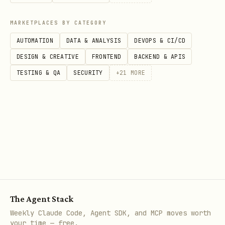
前身份加入。
MARKETPLACES BY CATEGORY
2. 感知会中事件（读操作）
AUTOMATION
DATA & ANALYSIS
DEVOPS & CI/CD
用户要看"会议里正在发生什么"（参会人加入/离
DESIGN & CREATIVE
FRONTEND
BACKEND & APIS
开、聊天、转写、屏幕共享）时，用
+meeting-
TESTING & QA
SECURITY
+
21
MORE
。
events
输入是
（长数字 ID），不是 9 位
meeting_id
会议号。
Bot 必须
真实参会过
（先
），否
+meeting-join
则事件流通常不可见。具体的状态边界、结束后宽限
窗口与错误码（如
）请
10005 / 20001 / 20002
查看
reference。
+meeting-events
The Agent Stack
不能做会后复盘
，
不能替代参会人快照查询
。如果会
Weekly Claude Code, Agent SDK, and MCP moves worth
议已结束：
your time — free.