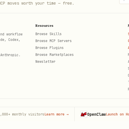
MCP moves worth your time — free.
Resources
Browse Skills
and workflow
ode, Codex,
Browse MCP Servers
Browse Plugins
Browse Marketplaces
 Anthropic.
Newsletter
全部关键结果的位置
OpenClaw
monthly visitors
Learn more
→
Launch on Hostin
th
结果的 ID，否则会参数校验失败。以传入的关键结果ID顺序重新