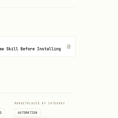
aw Skill Before Installing
MARKETPLACES BY CATEGORY
。
D
AUTOMATION