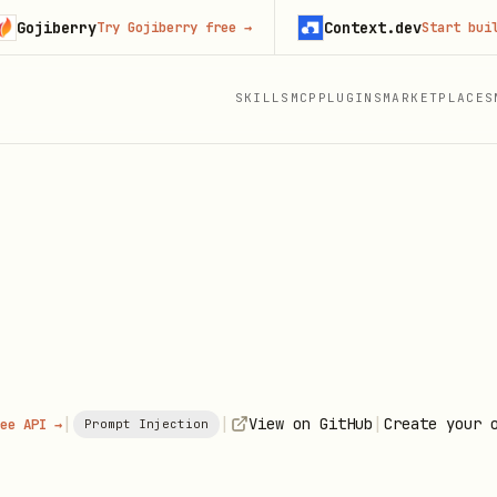
jiberry
Context.dev
Try Gojiberry free
→
Start building 
SKILLS
MCP
PLUGINS
MARKETPLACES
|
|
|
View on GitHub
Create your 
ee API →
Prompt Injection