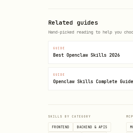
API Resources
Related guides
alignments
Hand-picked reading to help you cho
— 删除对齐关系
delete
— 获取对齐关系
get
GUIDE
Best Openclaw Skills 2026
categories
— 批量获取分类
list
GUIDE
Openclaw Skills Complete Guid
cycles
— 批量获取用户周期
list
— 更新用
objectives_position
SKILLS BY CATEGORY
MC
请求中必须携带对应周期下全部目标
FRONTEND
BACKEND & APIS
M