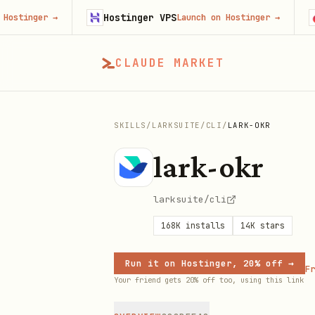
Hostinger VPS
Go
inger
→
Launch on Hostinger
→
CLAUDE MARKET
SKILLS
/
LARKSUITE
/
CLI
/
LARK-OKR
lark-okr
larksuite/cli
168K
installs
14K
stars
Run it on Hostinger, 20% off →
Fr
Your friend gets 20% off too, using this link