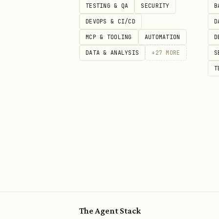
— 更新用户
objectives_weight
TESTING & QA
SECURITY
B
DEVOPS & CI/CD
D
请求中必须同时修改对应周期下全部
MCP & TOOLING
AUTOMATION
D
正确指令示例如下：
DATA & ANALYSIS
+
27
MORE
S
T
      lark-cli okr cycles obje
cycle.objectives
— 创建目标
create
— 批量获取用户周期下的目
list
indicators
— 更新量化指标
patch
The Agent Stack
key_results