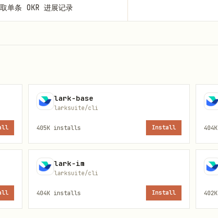
获取单条 OKR 进展记录
键结果创建进展记录
D 的进展记录内容
ID 的进展记录（不可恢复）
lark-base
larksuite/cli
于 OKR 进展记录的富文本内容
all
405K
installs
Install
404K
lark-im
构，定义和关系，帮助你更好的使用 OKR 功能
larksuite/cli
ective/KeyResult/Progress 中 Content/Note 字
all
404K
installs
Install
402K
以了解基础概念
KR 业务实体