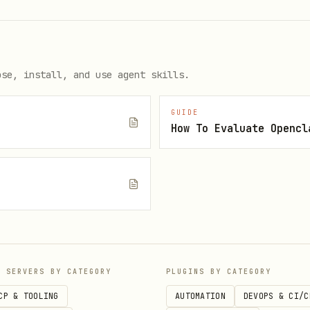
ose, install, and use agent skills.
GUIDE
How To Evaluate Opencl
e
户周期下全部目标的位置
P SERVERS BY CATEGORY
PLUGINS BY CATEGORY
的 ID，否则会参数校验失败。以传入的目标ID顺序重新排列目标
CP & TOOLING
AUTOMATION
DEVOPS & CI/C