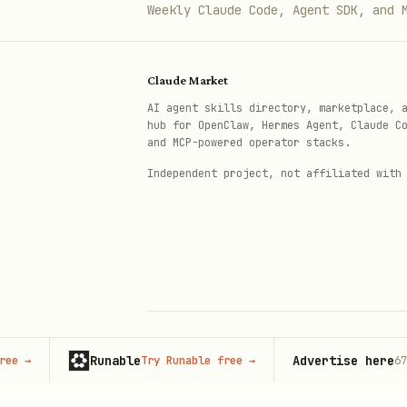
Weekly Claude Code, Agent SDK, and 
— 删除关键结果
delete
— 获取关键结果
get
Claude Market
— 更新关键结果
patch
AI agent skills directory, marketplace, 
hub for OpenClaw, Hermes Agent, Claude C
and MCP-powered operator stacks.
key_result.indicators
Independent project, not affiliated with
— 获取关键结果的量化指标
list
objectives
— 删除目标
delete
— 获取目标
get
— 更新
key_results_position
Runable
Advertise here
Try Runable free
→
67,000+
© 2026 Claude Market · Not affiliated wi
请求中必须携带对应周期下全部关键
Anthropic