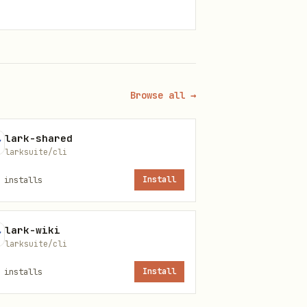
Browse all →
lark-shared
larksuite/cli
installs
Install
lark-wiki
larksuite/cli
段使用的富文本格式说明
installs
Install