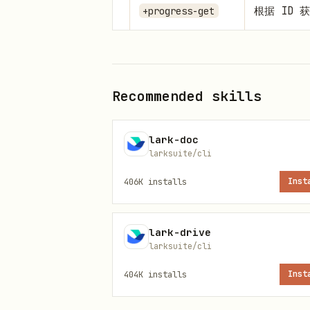
根据 ID 
+progress-get
为目标或关
+progress-create
更新指定 I
+progress-update
Recommended skills
删除指定 
+progress-delete
lark-doc
larksuite/cli
上传图片用
+upload-image
406K
installs
Inst
格式说明
lark-drive
获取 OKR 实体结
OKR 业务实体
larksuite/cli
— Obj
ContentBlock 富文本格式
404K
installs
Inst
强烈建议
在操作 OKR 前，阅读
O