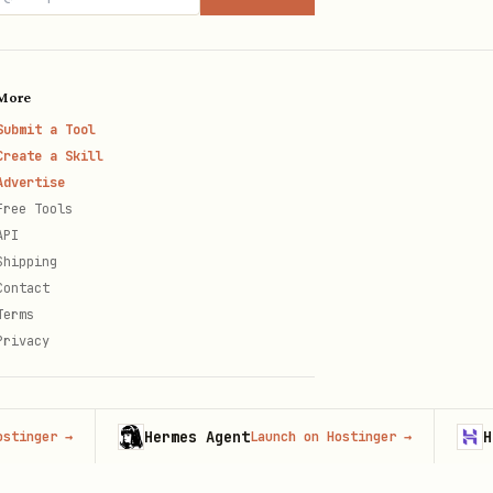
More
Submit a Tool
Create a Skill
Advertise
Free Tools
API
Shipping
Contact
Terms
Privacy
Hermes Agent
Hosti
ger
→
Launch on Hostinger
→
排列关键结果。