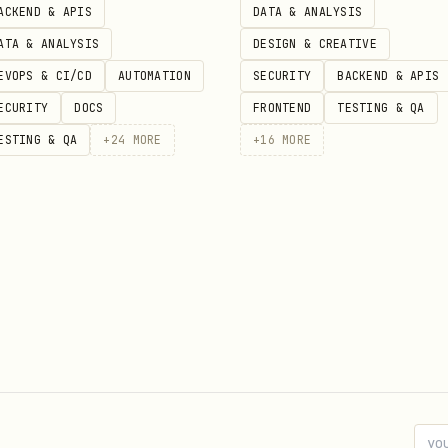
周期下全部目标的权重
ACKEND & APIS
DATA & ANALYSIS
ATA & ANALYSIS
DESIGN & CREATIVE
目标的权重，且所有权重值的和必须等于 1 ，否则会参数校验失败
EVOPS & CI/CD
AUTOMATION
SECURITY
BACKEND & APIS
ECURITY
DOCS
FRONTEND
TESTING & QA
ESTING & QA
+
24
MORE
+
16
MORE
ctives_weight --params '{"cycle_id": "700000000000000000
标