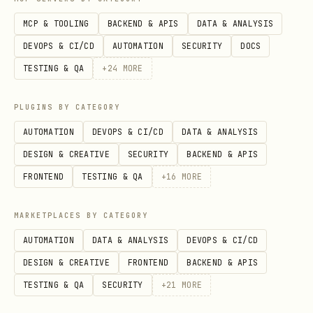
标识。
MCP & TOOLING
BACKEND & APIS
DATA & ANALYSIS
DEVOPS & CI/CD
AUTOMATION
SECURITY
DOCS
妙记 Token（minute_token）
：妙记的唯一标识
TESTING & QA
+
24
MORE
符，可从妙记 URL 末尾提取（如
中的
https://*.feishu.cn/minutes/obcnxxx
PLUGINS BY CATEGORY
）。如果 URL 中包含额外参数（如
obcnxxx
?
AUTOMATION
DEVOPS & CI/CD
DATA & ANALYSIS
），截取路径最后一段。
xxx
DESIGN & CREATIVE
SECURITY
BACKEND & APIS
核心场景
FRONTEND
TESTING & QA
+
16
MORE
1. 搜索妙记
MARKETPLACES BY CATEGORY
当用户描述的是"我的妙记""包含某个关键词的妙
AUTOMATION
DATA & ANALYSIS
DEVOPS & CI/CD
记""某段时间内的妙记"，优先使用
minutes
DESIGN & CREATIVE
FRONTEND
BACKEND & APIS
。
+search
TESTING & QA
SECURITY
+
21
MORE
仅支持使用关键词、时间段、参与者、所有者等筛选