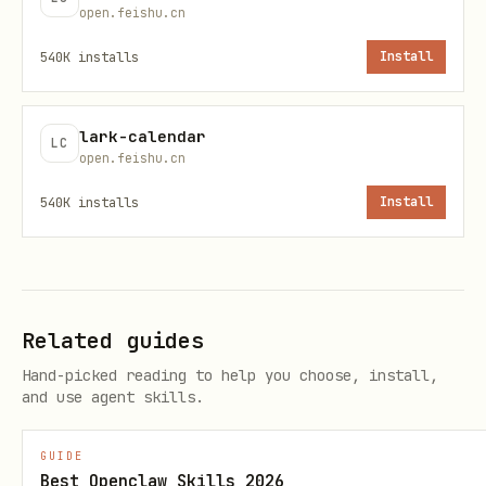
open.feishu.cn
"我的妙记""搜索妙记""妙记列表"
本 skill（
540K
installs
Install
"这个妙记的标题/时长/封面/链接"
本 skill（
lark-calendar
LC
"下载妙记的视频/音频"
本 skill（
open.feishu.cn
540K
installs
Install
"把音视频转妙记/上传文件生成妙记"
本 skill（
"重命名妙记/改妙记标题"
本 skill（
"替换说话人/把 A 的发言改成 B"
本 skill（
Related guides
）
replace
Hand-picked reading to help you choose, install,
and use agent skills.
"这个妙记的逐字稿/总结/待办/章节"
lark-vc（
v
GUIDE
minute-toke
Best Openclaw Skills 2026