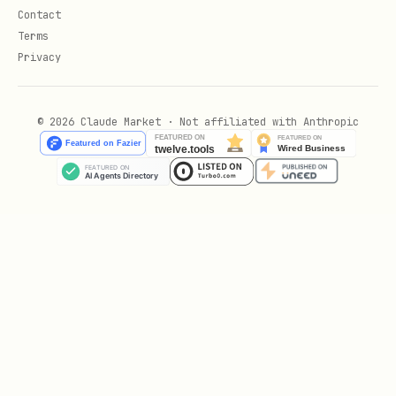
Contact
3. 下载妙记音视频文件
Terms
Privacy
下载妙记音视频文件到本地，或获取有效期 1 天的
下载链接。详见 minutes +download。
© 2026 Claude Market · Not affiliated with Anthropic
只负责音视频媒体文件。用户需要逐
+download
字稿、总结、待办、章节等纪要内容时，请使用 vc
+notes --minute-tokens。
用户只想拿可分享的下载地址时，使用
--url-
；用户要落地到本地文件时，直接下载。
only
未显式指定路径时，文件默认落到
./minutes/{minute_token}/<server-
，与
的逐字稿共享同一目
filename>
vc +notes
录便于聚合。