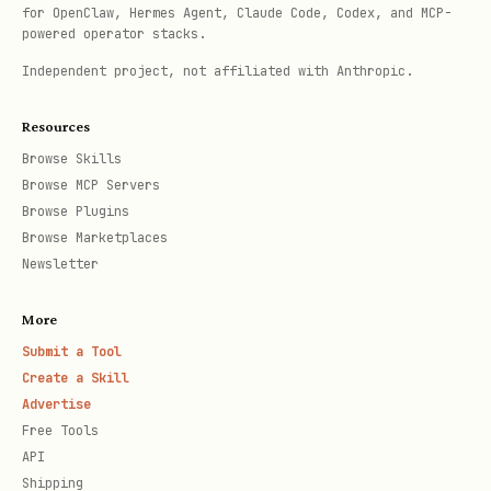
for OpenClaw, Hermes Agent, Claude Code, Codex, and MCP-
如果用户给的是妙记 URL，应先从 URL 末尾提取
powered operator stacks.
，再调用
minute_token
minutes minutes
Independent project, not affiliated with Anthropic.
。
get
Resources
如果是会议 / 日程上下文中的妙记基础信息，先通
Browse Skills
过 VC 链路拿到
，再调用
minute_token
Browse MCP Servers
。
minutes minutes get
Browse Plugins
Browse Marketplaces
用户意图不明确时，默认先给基础元信息，帮助确认
Newsletter
是否命中目标妙记。
More
使用
lark-cli schema minutes.minutes.get
Submit a Tool
可查看完整返回值结构。核心字段包含：
Create a Skill
（标题）、
（封面 URL）、
title
cover
Advertise
Free Tools
（时长，毫秒）、
（所有者
duration
owner_id
API
ID）、
（妙记链接）。
url
Shipping