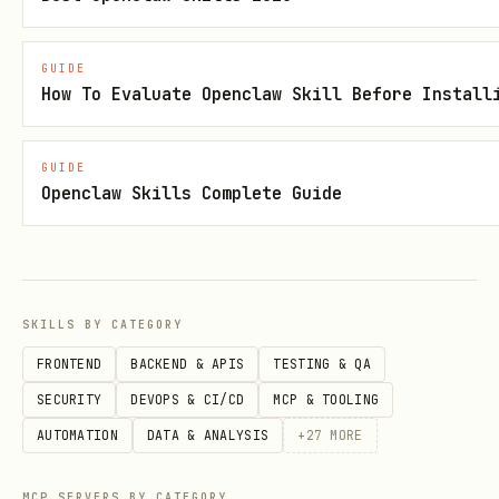
"xx 纪要的逐字稿/原始记录/谁说了什
不走本 ski
GUIDE
么" 且没有
/ 妙记
lark-drive
minute_token
How To Evaluate Openclaw Skill Before Install
URL / 本地音视频文件
必要时再到 la
"把音视频文件转成纪要/逐字稿/文字
先本 skill
GUIDE
Openclaw Skills Complete Guide
稿"
lark-vc（
v
minute-toke
用户同时提到"会议/开会"和"妙记"
先 lark-vc
SKILLS BY CATEGORY
+recording
FRONTEND
BACKEND & APIS
TESTING & QA
SECURITY
DEVOPS & CI/CD
MCP & TOOLING
核心概念
AUTOMATION
DATA & ANALYSIS
+
27
MORE
妙记（Minutes）
：来源于飞书视频会议的录制产
物或用户上传的音视频文件，通过
minute_token
MCP SERVERS BY CATEGORY