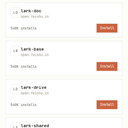
下载妙记音视频媒体文件
+download
lark-doc
LD
open.feishu.cn
上传 file_token 生成妙记
+upload
540K
installs
Install
更新妙记标题
+update
lark-base
LB
替换妙记逐字稿中的说话人（仅支持用
+speaker-
open.feishu.cn
姓名）
replace
540K
installs
Install
使用任何 Shortcut 前，必须先读其对应
lark-drive
LD
reference 文档。
open.feishu.cn
540K
installs
Install
意图路由
用户意图
路由到
lark-shared
LS