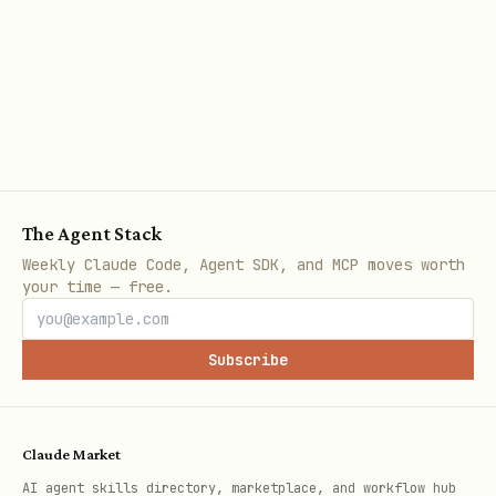
条件搜索妙记记录，对于不支持的筛选条件，需要提
示用户。
搜索结果存在多条数据时，务必注意分页数据获取，
不要遗漏任何妙记记录。
如果是会议的妙记，应优先通过 lark-vc 定位会
议并获取
。
minute_token
The Agent Stack
会议场景的妙记路由，以及"参与的妙记"如何解
Weekly Claude Code, Agent SDK, and MCP moves worth
your time — free.
释，统一以 minutes +search 为准。
2. 查看妙记基础信息
Subscribe
当用户只需要确认某条妙记的标题、封面、时长、所
有者、URL 等基础信息时，使用
minutes
Claude Market
。
minutes get
AI agent skills directory, marketplace, and workflow hub