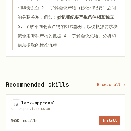
和职责划分 2. 了解会议产物（妙记和纪要）之间
的关联关系，例如：
妙记和纪要产生条件相互独立
3. 了解不同会议产物的组成部分，以便根据需求决
策使用哪种产物的数据 4. 了解会议总结、分析和
信息提取的标准流程
身份
所有 minutes 命令默认使用
。
--as user
Recommended skills
Browse all →
Shortcuts
lark-approval
LA
Shortcut
说明
open.feishu.cn
540K
installs
Install
按关键词、所有者、参与者、时间范
+search