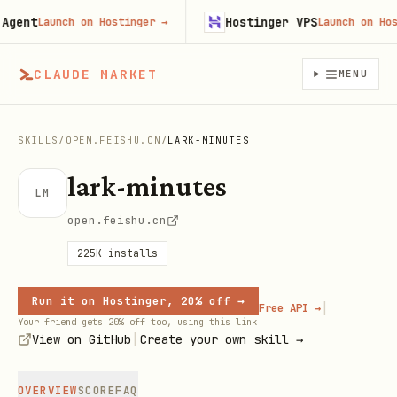
nt
Hostinger VPS
Launch on Hostinger
→
Launch on Hostin
CLAUDE MARKET
MENU
SKILLS
/
OPEN.FEISHU.CN
/
LARK-MINUTES
lark-minutes
LM
open.feishu.cn
225K
installs
Run it on Hostinger, 20% off →
|
Free API →
Your friend gets 20% off too, using this link
|
View on GitHub
Create your own skill →
OVERVIEW
SCORE
FAQ