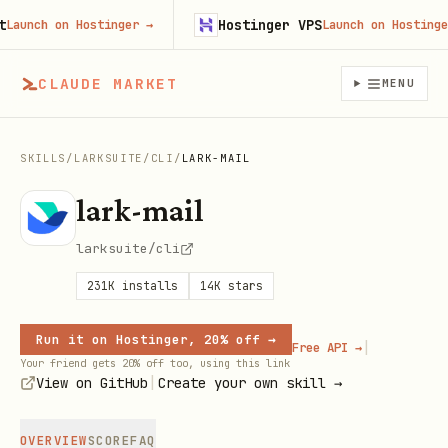
Hostinger VPS
ch on Hostinger
→
Launch on Hostinger
→
CLAUDE MARKET
MENU
SKILLS
/
LARKSUITE
/
CLI
/
LARK-MAIL
lark-mail
larksuite/cli
231K
installs
14K
stars
Run it on Hostinger, 20% off →
|
Free API →
Your friend gets 20% off too, using this link
|
View on GitHub
Create your own skill →
OVERVIEW
SCORE
FAQ