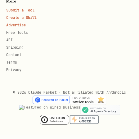
More
/
等真实查询的返回结果。
drafts list
Submit a Tool
Create a Skill
2. 写操作前显式确认
Advertise
下列操作（除发送类外）执行前，必须展示
动作预览
Free Tools
API
（操作类型 + 关键字段：发件人 / 主题 / 文件夹
Shipping
/ 受影响数量）并取得确认：
Contact
Terms
类型
API 示例
Privacy
不可逆删除
、
*.delete
drafts.delete
© 2026 Claude Market · Not affiliated with Anthropic
软删除
、
.trash
.batch_trash
取消定时
*.cancel_scheduled_send
修改收信规
/
/
rules.create
update