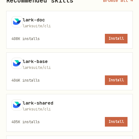
Recommended skills
文件夹（Folder）
：邮件的组织容器。内置文件
Browse all →
夹：
、
、
、
、
INBOX
SENT
DRAFT
SCHEDULED
lark-doc
、
、
，也可自定义。
TRASH
SPAM
ARCHIVED
larksuite/cli
标签（Label）
：邮件的分类标记，内置标签如
408K
installs
Install
（星标）。一封邮件可有多个标签。
FLAGGED
附件（Attachment）
：分为普通附件和内嵌图片
lark-base
（inline，通过 CID 引用）。
larksuite/cli
收信规则（Rule）
：自动处理收到的邮件的规则。
406K
installs
Install
可设置匹配条件（发件人、主题、收件人等）和执行
动作（移动到文件夹、添加标签、标记已读、转发
lark-shared
等）。通过
资源管理，支
user_mailbox.rules
larksuite/cli
持创建、删除、列出、排序和更新。
405K
installs
Install
邮件模板（Template）
：预设的邮件框架，保存默
认主题、正文（HTML 可含内嵌图片）、收件人列表