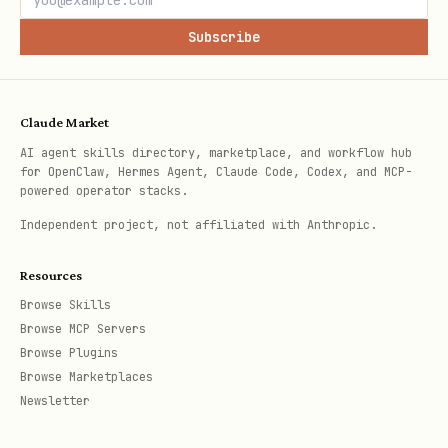
1. 找不到就报"未找到"，不得伪造
Subscribe
当用户请求依赖某个前置对象（邮件、草稿、文件夹、
标签、收件人）而该对象不存在时：
Claude Market
✅ 直接告知"未找到 X"，由用户决定下一步
AI agent skills directory, marketplace, and workflow hub
❌ 编造
/
/
message_id
draft_id
for OpenClaw, Hermes Agent, Claude Code, Codex, and MCP-
powered operator stacks.
/
folder_id
label_id
Independent project, not affiliated with Anthropic.
❌ 创建一个新对象代替查询不到的目标（找不到"工
作"文件夹时，不得自行创建后再移动）
Resources
Browse Skills
❌ 用占位符（
、
example.com
Browse MCP Servers
、
字面量）凑数
alice@example.com
<id>
Browse Plugins
Browse Marketplaces
所有"删除 X / 归档 X / 打标签 X / 取消定时发
Newsletter
送 X"等操作，X 必须来自
/
+triage
+message