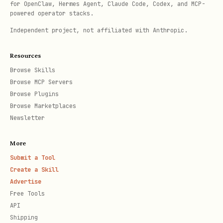
for OpenClaw, Hermes Agent, Claude Code, Codex, and MCP-
powered operator stacks.
CODE_STRUCTURE.md (para repositórios
Independent project, not affiliated with Anthropic.
de código).
WIKI_SUMMARY.md (para repositórios de
Resources
wiki).
Browse Skills
Browse MCP Servers
4. Estrutura de Saída (Output Structure)
Browse Plugins
Browse Marketplaces
OUTPUT_PATH/ system-name/
Newsletter
SYSTEM_OVERVIEW.md ARCHITECTURE.md
More
REPOSITORY_MAP.md DEPLOYMENT.md
Submit a Tool
PROCESSES_AND_GUIDELINES.md repos/ repo-
Create a Skill
name/ README.generated.md
Advertise
Free Tools
API.generated.md CODE_STRUCTURE.md
API
WIKI_SUMMARY.md
Shipping