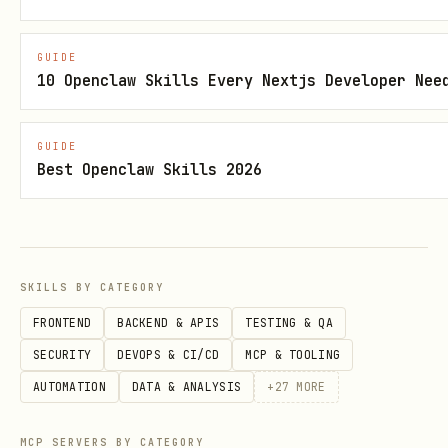
Se for Code (Código):
GUIDE
Detectar linguagem e framework
10 Openclaw Skills Every Nextjs Developer Nee
(Spring, Django, Node, etc).
Detectar o tipo de serviço (backend,
GUIDE
frontend, microservice, infra).
Best Openclaw Skills 2026
Extrair: README, build files,
manifests, API routes, entities,
configs.
SKILLS BY CATEGORY
Se for Wiki:
FRONTEND
BACKEND & APIS
TESTING & QA
SECURITY
DEVOPS & CI/CD
MCP & TOOLING
Detectar páginas principais
AUTOMATION
DATA & ANALYSIS
+
27
MORE
(Home.md, index.md).
Extrair: guias de infraestrutura,
MCP SERVERS BY CATEGORY