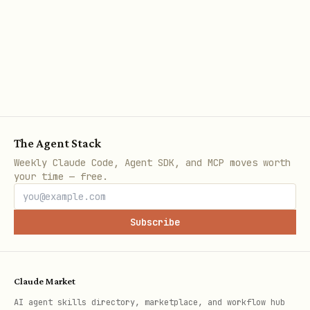
incluindo negócio e tecnologia).
ARCHITECTURE.md.
REPOSITORY_MAP.md.
DEPLOYMENT.md (Informações mescladas
de manifests de código e guias de
wiki).
The Agent Stack
Weekly Claude Code, Agent SDK, and MCP moves worth
PROCESSES_AND_GUIDELINES.md (Extraído
your time — free.
de Wikis: DoR, DoD, regras de
contribuição).
Subscribe
Criar para cada repositório:
README.generated.md.
Claude Market
AI agent skills directory, marketplace, and workflow hub
API.generated.md.