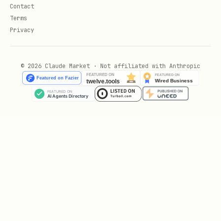
Contact
Execução
Terms
Privacy
O agente recebe o comando: "Run skill
document-multiple-repository on
© 2026 Claude Market · Not affiliated with Anthropic
<ROOT_PATH>"
Restrições (Constraints)
Não executar código.
Não modificar os repositórios
originais.
Apenas documentação.