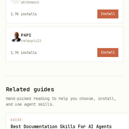
abtdomain
Detectar repositórios git (pastas
.git).
1.7K
installs
Install
Identificar repositórios de Wiki (nome
da pasta termina com
).
.wiki
PAPI
rafacpti23
Agrupar (cluster) repositórios por
1.7K
installs
Install
proximidade no sistema de arquivos.
Tratar cada grupo (código + wikis)
como um único sistema lógico.
Related guides
2. Análise de Repositórios (Analyze
Repositories)
Hand-picked reading to help you choose, install,
and use agent skills.
Para cada repositório:
GUIDE
Detectar o tipo (code, docs ou wiki).
Best Documentation Skills For AI Agents