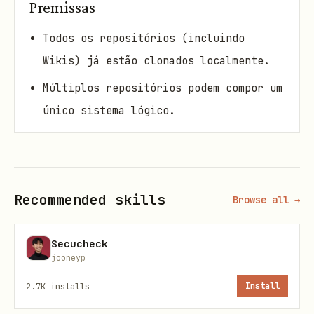
Premissas
Todos os repositórios (incluindo
Wikis) já estão clonados localmente.
Múltiplos repositórios podem compor um
único sistema lógico.
Wikis são tipicamente repositórios git
com o sufixo
.
.wiki
As linguagens podem incluir Java,
Recommended skills
Browse all →
Python, JavaScript.
Não existem convenções rígidas de
Secucheck
nomenclatura.
jooneyp
A execução é manual via agente de IA
2.7K
installs
Install
(VS Code, Copilot, Gemini CLI, etc).