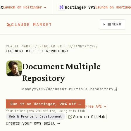
Hostinger VPS
unch on Hostinger
→
Launch on Hostinger
CLAUDE MARKET
MENU
CLAUDE MARKET
/
OPENCLAW SKILLS
/
DANNYXYZ22
/
DOCUMENT MULTIPLE REPOSITORY
Document Multiple
Repository
dannyxyz22/document-multiple-repository
Run it on Hostinger, 20% off →
|
Free API →
Your friend gets 20% off too, using this link
|
|
View on GitHub
Web & Frontend Development
Create your own skill →