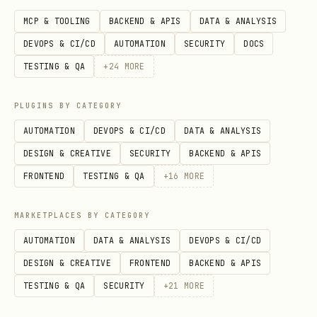
tutoriais de setup, processos de
MCP & TOOLING
BACKEND & APIS
DATA & ANALYSIS
negócio (DoR/DoD) e links para
DEVOPS & CI/CD
AUTOMATION
SECURITY
DOCS
legislação externa ou ativos.
TESTING & QA
+
24
MORE
Se for Docs:
PLUGINS BY CATEGORY
Detectar geradores estáticos
AUTOMATION
DEVOPS & CI/CD
DATA & ANALYSIS
(MkDocs, Sphinx, etc).
DESIGN & CREATIVE
SECURITY
BACKEND & APIS
Extrair: manuais funcionais e guias
FRONTEND
TESTING & QA
+
16
MORE
de usuário.
MARKETPLACES BY CATEGORY
3. Geração de Documentação (Generate
AUTOMATION
DATA & ANALYSIS
DEVOPS & CI/CD
Documentation)
DESIGN & CREATIVE
FRONTEND
BACKEND & APIS
Criar para cada sistema:
TESTING & QA
SECURITY
+
21
MORE
SYSTEM_OVERVIEW.md (Visão consolidada