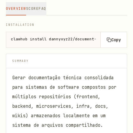
OVERVIEW
SCORE
FAQ
INSTALLATION
clawhub install dannyxyz22/document-multiple-reposi
Copy
SUMMARY
Gerar documentação técnica consolidada
para sistemas de software compostos por
múltiplos repositórios (frontend,
backend, microservices, infra, docs,
wikis) armazenados localmente em um
sistema de arquivos compartilhado.