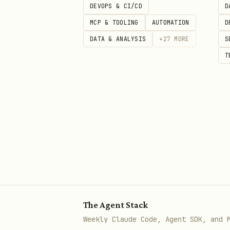
工作流
DEVOPS & CI/CD
D
MCP & TOOLING
AUTOMATION
D
开始前：若本文件或引用文件出现乱码，
DATA & ANALYSIS
+
27
MORE
S
分析意图
：判断用户要的是选股筛选
T
判断标的类型
：识别 A 股、港股、
户。
选择
：用标的类型
server_type
选择
：按意图在
tool_name
ref
构造参数
：只读取所选工具在
ref
字段对应关系：
选股筛选、领域 NL 工具和
analy
The Agent Stack
使用
financial_docs
query
Weekly Claude Code, Agent SDK, and 
使用
economic_data
metricIds