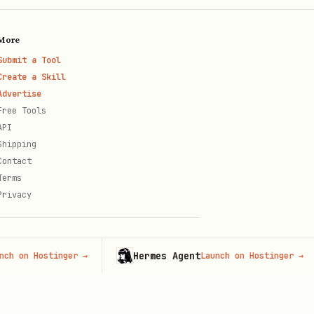
More
Submit a Tool
的相关类
erences/indicators.md
Create a Skill
Advertise
Free Tools
再用相对路径执行
node
API
的引号 / 转义以已锁
arams_json>
Shipping
Contact
Terms
ult，若存在
，优先
content[0].text
Privacy
「重试前审计」核对。
Hermes Agent
 Hostinger
→
Launch on Hostinger
→