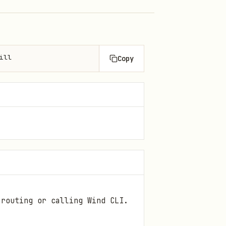
ill
Copy
 routing or calling Wind CLI.