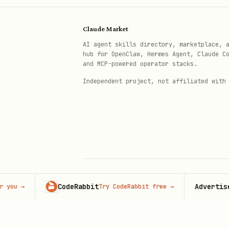
涉及行业筛选、行业分类或行业对比，且
Claude Market
AI agent skills directory, marketplace, 
调用前检测
：逐条核对不可协商门禁
hub for OpenClaw, Hermes Agent, Claude C
别，逐项核对、逐字复制——每次调
and MCP-powered operator stacks.
Independent project, not affiliated with
调用 CLI
：调用前必须先
到 
cd
scripts/cli.mjs call <server_t
定命令格式为准，见下方「params 
处理结果
：成功（exit code 0）
解析其中的文本或 JSON。失败（ex
重试前审计
CodeRabbit
Advertise here
→
Try CodeRabbit free
→
© 2026 Claude Market · Not affiliated wi
Anthropic
每次重试前必须内部核对：
上一次
是什么。
error.code