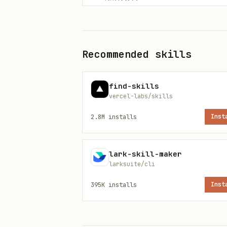
指标
：使用
时，只选择
indexes
命令格式
：首次 CLI 调用前先确认
中
，不得修
INVALID_PARAMS_JSON
Recommended skills
失败
：非 0 退出先读 stdout 
find-skills
行即可。错误只能在对应错误域内修
vercel-labs/skills
回答
：只报告 Wind 返回值和必
2.8M
installs
Inst
范围
lark-skill-maker
server_type
覆盖范围
larksuite/cli
395K
installs
Inst
A 股
stock_data
港股 / 
global_stock_data