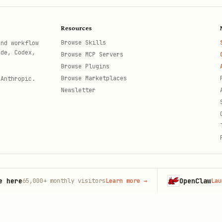
用户未指定分类体系时，默认使用 Wind 行业分类。
Resources
Browse Skills
and workflow
；凡入参需要填写指标 / 字段名（如
）时，只读
indexes
ref
ode, Codex,
Browse MCP Servers
用都核对一遍，不复用记忆，不添加用户未请求的指标。
Browse Plugins
Browse Marketplaces
 Anthropic.
skill 目录，即本
所在目录、不是当前项目目录，
SKILL.md
Newsletter
。不
会找不到脚本。
ype> <tool_name> <params_json>
cd
<p
JSON 写法」表。
则解析 stdout 并回答——
成功时 stdout 是 MCP res
call
it code 1）则执行
。每次重试前按下方
error.agent_action
OpenClaw
65,000+
monthly visitors
Learn more
→
Launch on
th