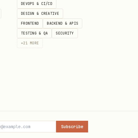
DEVOPS & CI/CD
DESIGN & CREATIVE
。
FRONTEND
BACKEND & APIS
构化取数，还是超范围请求。
TESTING & QA
SECURITY
+
21
MORE
宏观指标。简称或别名可能歧义时先问用
。
stock_data
 完成，选错会返回
。
ROUTE_ERROR
并守住门禁 3 / 4 / 5。自然语言
Subscribe