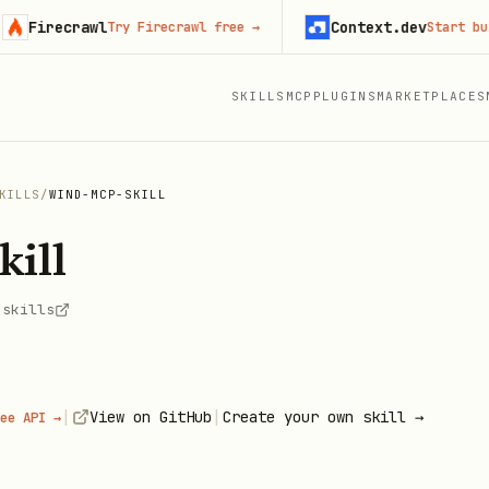
recrawl
Context.dev
Try Firecrawl free
→
Start building
SKILLS
MCP
PLUGINS
MARKETPLACES
KILLS
/
WIND-MCP-SKILL
ill
-skills
|
|
View on GitHub
Create your own skill →
ee API →