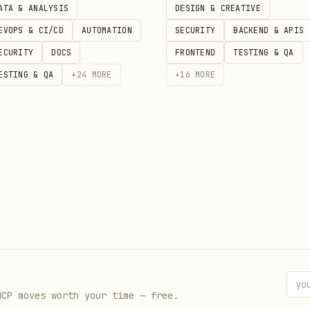
ATA & ANALYSIS
DESIGN & CREATIVE
EVOPS & CI/CD
AUTOMATION
SECURITY
BACKEND & APIS
先用 UTF-8 重新读取再继续。然后按下面顺序处理每个用户问题
ECURITY
DOCS
FRONTEND
TESTING & QA
、文档 / 新闻、宏观指标、行情或时序、专项业务数据、通用结
ESTING & QA
+
24
MORE
+
16
MORE
美股、基金 / ETF / LOF、指数 / 板块、债券、文档主体或
匹配上方范围表。A 股用
，港股 / 美股用
stock_data
global_
中找到对应工具；路由校验由 CLI
erences/tool-contracts.md
中的段落，逐字使用其中的参数 key，
erences/tool-contracts.md
使用
tics_data
question
MCP moves worth your time — free.
Str