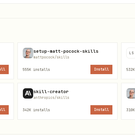
用户明确请求的指标；值必须逐字来自
references/indicators.m
 shell / 执行器类型，按下方「params JSON 写法」表锁定
改 shell 引号或 JSON 转义。
的
和
；
包含
error.code
error.agent_action
agent_action
setup-matt-pocock-skills
复，不得跨域改动。
LS
mattpocock/skills
要限制，不补常识、不补点评。
all
555K
installs
Install
532K
skill-creator
常见意图
anthropics/skills
all
342K
installs
Install
310K
选股筛选、行情、K 线、分钟行情、档案、财务、股
美股
港美股筛选、行情、K 线、分钟行情、档案、财务、