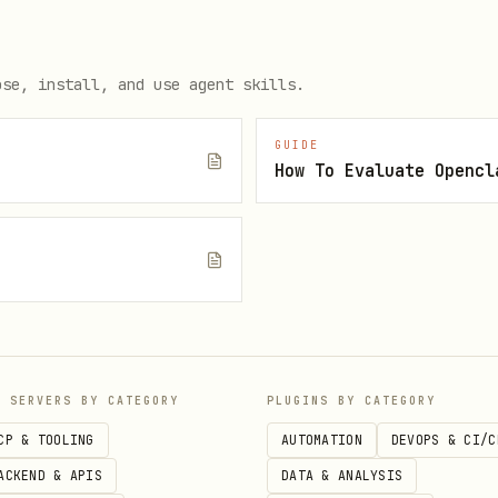
F / LOF
基金筛选、行情、K 线、分钟行情、档案、财务、持
ose, install, and use agent skills.
板块
行情、K 线、分钟行情、档案、基本面、技术
GUIDE
档案、发债主体、行情估值、主体财务
How To Evaluate Opencl
财经新闻
年报、季报、公告、招股书、新闻、快讯、报道
e
行业指标
GDP、CPI、PPI、PMI、社融、利率、失业率、进出口
化取数
仅在专项路由无法覆盖结构化取数时兜底
P SERVERS BY CATEGORY
PLUGINS BY CATEGORY
率、期货盘口、加密货币或非金融数据。不得用 Web Search、
CP & TOOLING
AUTOMATION
DEVOPS & CI/C
ACKEND & APIS
DATA & ANALYSIS