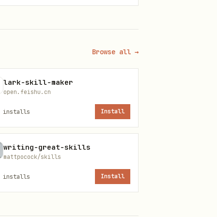
，不得补充用户未提到的指标。
d
引号。锁定后除非命
<params_json>
Browse all →
完整的域分类和具体操作步骤，直接执
lark-skill-maker
open.feishu.cn
installs
Install
writing-great-skills
mattpocock/skills
installs
Install
东、事件、技术、风险
股东、事件、技术、风险