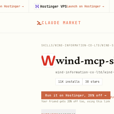
Hostinger VPS
Fi
inger
→
Launch on Hostinger
→
CLAUDE MARKET
SKILLS
/
WIND-INFORMATION-CO-LTD
/
WIND-S
wind-mcp-sk
wind-information-co-ltd/wind
11K
installs
38
stars
Run it on Hostinger, 20% off →
Fr
Your friend gets 20% off too, using this link