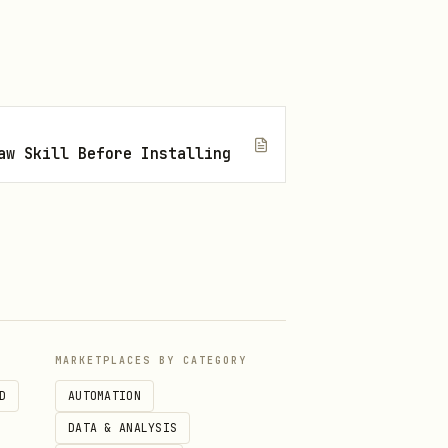
仓、业绩、持有人、管理公司
aw Skill Before Installing
等 EDB 指标
MARKETPLACES BY CATEGORY
或
analytics_data
wind-alice
D
AUTOMATION
DATA & ANALYSIS