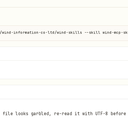
/wind-information-co-ltd/wind-skills --skill wind-mcp-sk
s file looks garbled, re-read it with UTF-8 before