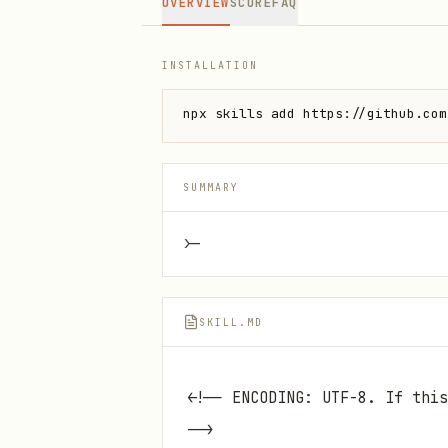
OVERVIEW
SCORE
FAQ
INSTALLATION
npx skills add https://github.com
SUMMARY
>-
SKILL.MD
<!-- ENCODING: UTF-8. If thi
-->