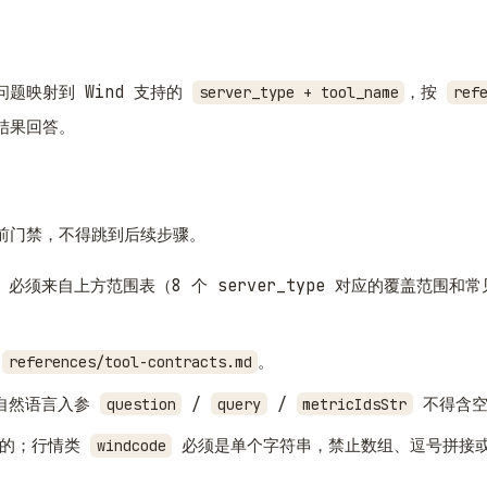
户问题映射到 Wind 支持的
，按
server_type + tool_name
ref
回结果回答。
前门禁，不得跳到后续步骤。
必须来自上方范围表（8 个 server_type 对应的覆盖范围和
自
。
references/tool-contracts.md
自然语言入参
/
/
不得含空
question
query
metricIdsStr
标的；行情类
必须是单个字符串，禁止数组、逗号拼接或
windcode